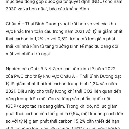
mục tiêu đóng góp quốc gia tự quyết định (NDC) cho năm
2030 và xa hơn nữa”, báo cáo khẳng định.
Châu Á – Thái Bình Dương vượt trội hơn so với các khu
vực khác trên toàn cầu trong năm 2021 với tỷ lệ giảm phát
thải carbon là 1,2% so với 0,5%, trong nỗ lực giảm phát
thải khí nhà kính từ tăng trưởng kinh tế mặc dù đang đối
mặt với nhiều trở ngại.
Nghiên cứu Chỉ số Net Zero các nền kinh tế năm 2022
của PwC cho thấy khu vực Châu Á – Thái Bình Dương đạt
tỷ lệ giảm phát thải khí carbon trung bình 1,2% vào năm
2021. Điều này cho thấy lượng khí thải CO2 liên quan đến
năng lượng trên một đơn vị tổng sản phẩm quốc nội
(GDP) được tạo ra đang giảm. Trong khi đó, nỗ lực giảm
phát thải carbon của thế giới là 0,5%, một khoảng cách lớn
so với tỷ lệ giảm phát thải carbon 15,2% cần thiết để hạn
chế sự nóng lên toàn cầu ở mức 1,5°C so với mức thời kỳ