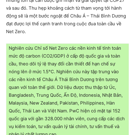
những tồn tại cần được ghi nhận và giải quyết tại COP27
và sau đó. Thu hẹp khoảng cách từ tham vọng tới hành
động sẽ là một bước ngoặt để Châu Á – Thái Bình Dương
đạt được lợi thế cạnh tranh trong cuộc đua toàn cầu về
Net Zero.
Nghiên cứu Chỉ số Net Zero các nền kinh tế tính toán
mức độ carbon (CO2/GDP) ở cấp độ quốc gia và toàn
cầu, theo dõi tỷ lệ thay đổi cần thiết để hạn chế sự
nóng lên ở mức 1.5°C. Nghiên cứu này tập trung vào
các nền kinh tế Châu Á Thái Bình Dương trên tương
quan với toàn thế giới. Dữ liệu được thu thập từ Úc,
Bangladesh, Trung Quốc, Ấn Độ, Indonesia, Nhật Bản,
Malaysia, New Zealand, Pakistan, Philippines, Hàn
Quốc, Thái Lan và Việt Nam. PwC hiện có mặt tại 152
quốc gia với gần 328.000 nhân viên, cung cấp các dịch
vụ kiểm toán, tư vấn quản lý tài chính, tư vấn thuế và
pháp lý chất lượng cao.