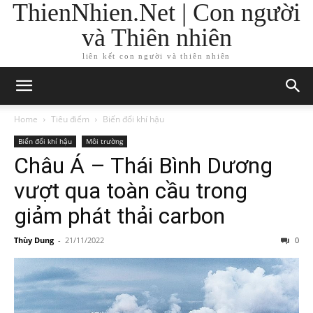
ThienNhien.Net | Con người
và Thiên nhiên
liên kết con người và thiên nhiên
Home
Tiêu điểm
Biến đổi khí hậu
Biến đổi khí hậu
Môi trường
Châu Á – Thái Bình Dương
vượt qua toàn cầu trong
giảm phát thải carbon
Thùy Dung
-
21/11/2022
0