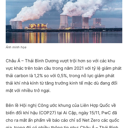
Ảnh minh họa
Châu Á – Thái Bình Dương vượt trội hơn so với các khu
vực khác trên toàn cầu trong năm 2021 với tỷ lệ giảm phát
thải carbon là 1,2% so với 0,5%, trong nỗ lực giảm phát
thải khí nhà kính từ tăng trưởng kinh tế mặc dù đang đối
mặt với nhiều trở ngại.
Bên lề Hội nghị Công ước khung của Liên Hợp Quốc về
biến đổi khí hậu (COP27) tại Ai Cập, ngày 15/11, PwC đã
cho ra mắt ấn phẩm về báo cáo chỉ số Net Zero các quốc
gia, trong đó có nhiều thông tin như: Châu Á – Thái Bình