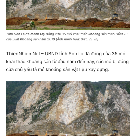
Tỉnh Sơn La đã mạnh tay đóng cửa 35 mỏ khai thác khoáng sản theo Điều 73
của Luật Khoáng sản năm 2010 (Ảnh minh họa: BizLIVE.vn)
ThienNhien.Net – UBND tỉnh Sơn La đã đóng cửa 35 mỏ
khai thác khoáng sản từ đầu năm đến nay, các mỏ bị đóng
cửa chủ yếu là mỏ khoáng sản vật liệu xây dựng.