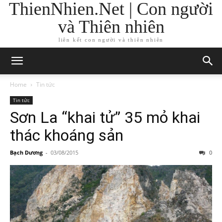
ThienNhien.Net | Con người
và Thiên nhiên
liên kết con người và thiên nhiên
Home
Tin tức
Tin tức
Sơn La “khai tử” 35 mỏ khai
thác khoáng sản
Bạch Dương
-
03/08/2015
0