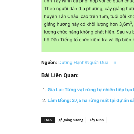
tỉnh Tây Ninh đã phối hợp với cơ quan chức
Theo người dân địa phương, cây giáng hươn
huyện Tân Châu, cao trên 15m, tuổi đời k
3
giáng hương này có khối lượng hơn 3,6m
lượng chức năng không phát hiện. Sau vụ 
hộ Dầu Tiếng tổ chức kiểm tra và lập biên 
Nguồn:
Dương Hạnh/Người Đưa Tin
Bài Liên Quan:
Gia Lai: Từng vạt rừng tự nhiên tiếp tục
Lâm Đồng: 37,5 ha rừng mất tại dự án sâ
TAGS
gỗ giáng hương
Tây Ninh