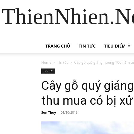
ThienNhien.Ne
TRANG CHỦ
TIN TỨC
TIÊU ĐIỂM
Home
Tin tức
Cây gỗ quý giáng hương 100 năm tuổ
Tin tức
Cây gỗ quý giáng
thu mua có bị xử
Son Thuy
-
01/10/2018