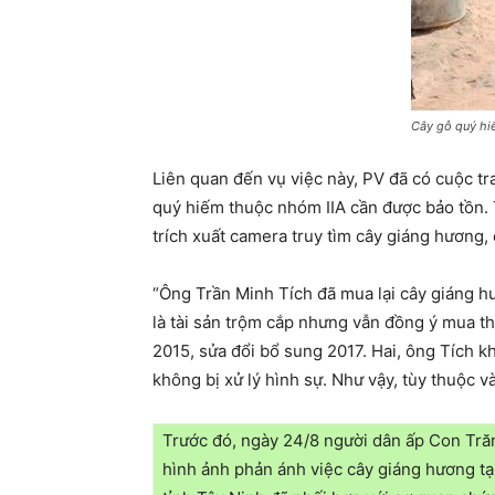
Cây gỗ quý hiế
Liên quan đến vụ việc này, PV đã có cuộc tr
quý hiếm thuộc nhóm IIA cần được bảo tồn. T
trích xuất camera truy tìm cây giáng hương,
“Ông Trần Minh Tích đã mua lại cây giáng hư
là tài sản trộm cắp nhưng vẫn đồng ý mua thì
2015, sửa đổi bổ sung 2017. Hai, ông Tích khô
không bị xử lý hình sự. Như vậy, tùy thuộc v
Trước đó, ngày 24/8 người dân ấp Con Trăn
hình ảnh phản ánh việc cây giáng hương tạ