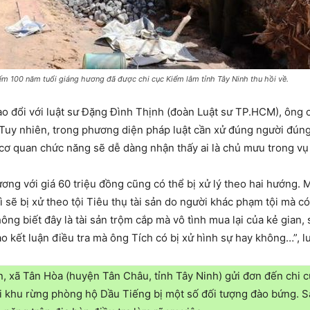
m 100 năm tuổi giáng hương đã được chi cục Kiểm lâm tỉnh Tây Ninh thu hồi về.
ao đổi với luật sư Đặng Đình Thịnh (đoàn Luật sư TP.HCM), ông c
uy nhiên, trong phương diện pháp luật cần xử đúng người đúng tội
 cơ quan chức năng sẽ dễ dàng nhận thấy ai là chủ mưu trong vụ
ơng với giá 60 triệu đồng cũng có thể bị xử lý theo hai hướng. 
 sẽ bị xử theo tội Tiêu thụ tài sản do người khác phạm tội mà có
ng biết đây là tài sản trộm cắp mà vô tình mua lại của kẻ gian, s
ào kết luận điều tra mà ông Tích có bị xử hình sự hay không…”, lu
, xã Tân Hòa (huyện Tân Châu, tỉnh Tây Ninh) gửi đơn đến chi cụ
i khu rừng phòng hộ Dầu Tiếng bị một số đối tượng đào bứng. S