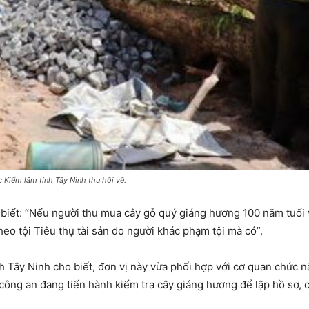
Kiểm lâm tỉnh Tây Ninh thu hồi về.
biết: “Nếu người thu mua cây gỗ quý giáng hương 100 năm tuổi vớ
heo tội Tiêu thụ tài sản do người khác phạm tội mà có”.
nh Tây Ninh cho biết, đơn vị này vừa phối hợp với cơ quan chức n
công an đang tiến hành kiểm tra cây giáng hương để lập hồ sơ, c