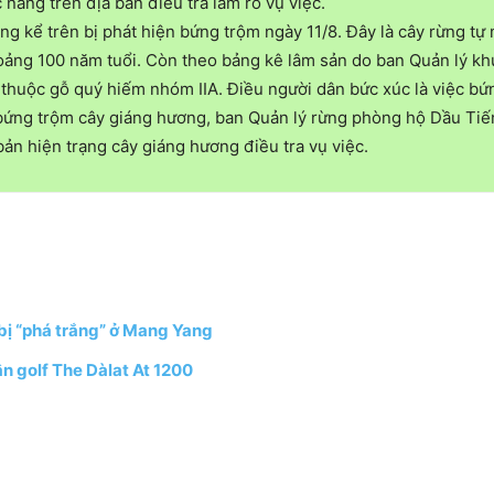
 năng trên địa bàn điều tra làm rõ vụ việc.
g kể trên bị phát hiện bứng trộm ngày 11/8. Đây là cây rừng tự
hoảng 100 năm tuổi. Còn theo bảng kê lâm sản do ban Quản lý k
, thuộc gỗ quý hiếm nhóm IIA. Điều người dân bức xúc là việc bứ
bứng trộm cây giáng hương, ban Quản lý rừng phòng hộ Dầu Tiế
bản hiện trạng cây giáng hương điều tra vụ việc.
 bị “phá trắng” ở Mang Yang
n golf The Dàlat At 1200