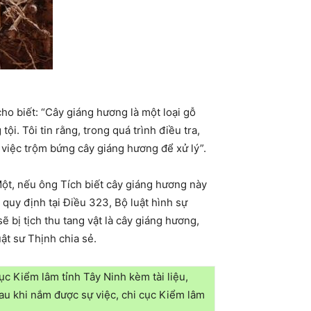
ho biết: “Cây giáng hương là một loại gỗ
. Tôi tin rằng, trong quá trình điều tra,
 việc trộm bứng cây giáng hương để xử lý”.
Một, nếu ông Tích biết cây giáng hương này
 quy định tại Điều 323, Bộ luật hình sự
ẽ bị tịch thu tang vật là cây giáng hương,
ật sư Thịnh chia sẻ.
c Kiểm lâm tỉnh Tây Ninh kèm tài liệu,
au khi nắm được sự việc, chi cục Kiểm lâm