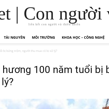
t | Con người 
liên kết con người và thiên nhiên
TÀI NGUYÊN
MÔI TRƯỜNG
KHOA HỌC – CÔNG NGHỆ
i bị bứng trộm, người thu mua có bị xử lý?
 hương 100 năm tuổi bị 
 lý?