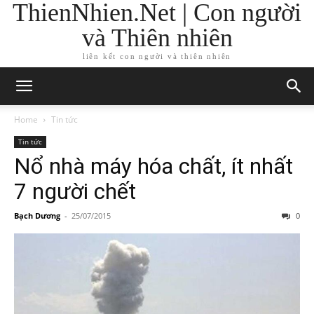
ThienNhien.Net | Con người
và Thiên nhiên
liên kết con người và thiên nhiên
Home
Tin tức
Tin tức
Nổ nhà máy hóa chất, ít nhất
7 người chết
Bạch Dương
-
25/07/2015
0