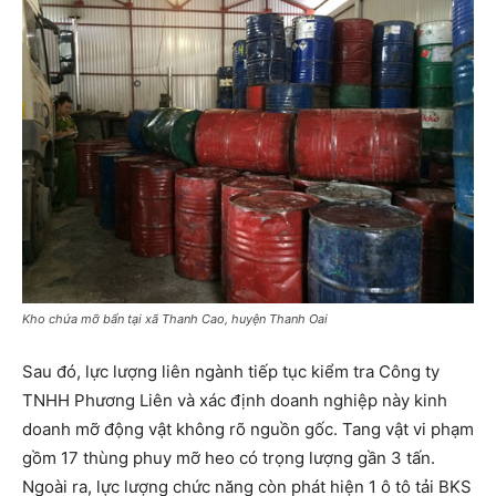
Kho chứa mỡ bẩn tại xã Thanh Cao, huyện Thanh Oai
Sau đó, lực lượng liên ngành tiếp tục kiểm tra Công ty
TNHH Phương Liên và xác định doanh nghiệp này kinh
doanh mỡ động vật không rõ nguồn gốc. Tang vật vi phạm
gồm 17 thùng phuy mỡ heo có trọng lượng gần 3 tấn.
Ngoài ra, lực lượng chức năng còn phát hiện 1 ô tô tải BKS