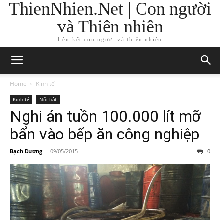
ThienNhien.Net | Con người
và Thiên nhiên
liên kết con người và thiên nhiên
Home
Kinh tế
Kinh tế
Nổi bật
Nghi án tuồn 100.000 lít mỡ
bẩn vào bếp ăn công nghiệp
Bạch Dương
-
09/05/2015
0