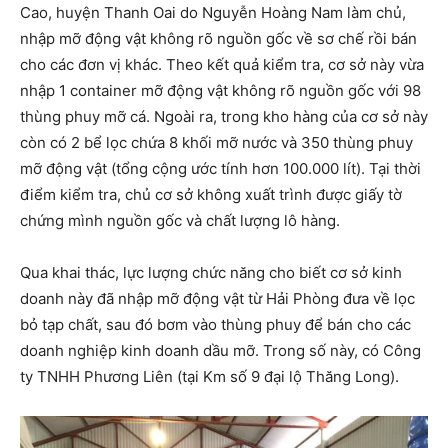
Cao, huyện Thanh Oai do Nguyễn Hoàng Nam làm chủ,
nhập mỡ động vật không rõ nguồn gốc về sơ chế rồi bán
cho các đơn vị khác. Theo kết quả kiểm tra, cơ sở này vừa
nhập 1 container mỡ động vật không rõ nguồn gốc với 98
thùng phuy mỡ cá. Ngoài ra, trong kho hàng của cơ sở này
còn có 2 bể lọc chứa 8 khối mỡ nước và 350 thùng phuy
mỡ động vật (tổng cộng ước tính hơn 100.000 lít). Tại thời
điểm kiểm tra, chủ cơ sở không xuất trình được giấy tờ
chứng mình nguồn gốc và chất lượng lô hàng.
Qua khai thác, lực lượng chức năng cho biết cơ sở kinh
doanh này đã nhập mỡ động vật từ Hải Phòng đưa về lọc
bỏ tạp chất, sau đó bơm vào thùng phuy để bán cho các
doanh nghiệp kinh doanh dầu mỡ. Trong số này, có Công
ty TNHH Phương Liên (tại Km số 9 đại lộ Thăng Long).