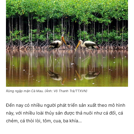
Rừng ngập mặn Cà Mau. (Ảnh: Võ Thanh Trà/TTXVN)
Đến nay có nhiều người phát triển sản xuất theo mô hình
này, với nhiều loài thủy sản được thả nuôi như cá đối, cá
chẻm, cá thòi lòi, tôm, cua, ba khía…