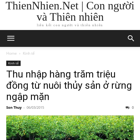
ThienNhien.Net | Con người
và Thiên nhiên
liên kết con người và thiên nhiên
Home
Kinh tế
Kinh tế
Thu nhập hàng trăm triệu
đồng từ nuôi thủy sản ở rừng
ngập mặn
Son Thuy
-
06/03/2015
0