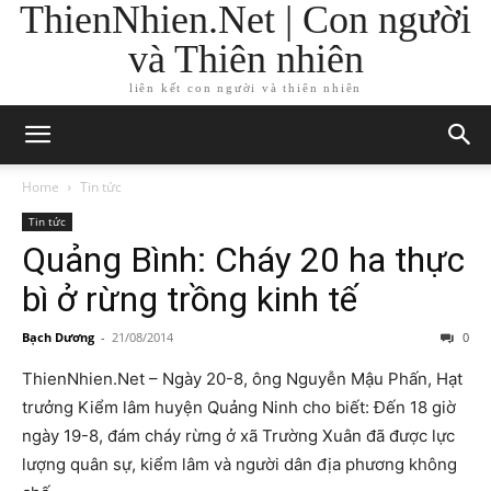
ThienNhien.Net | Con người
và Thiên nhiên
liên kết con người và thiên nhiên
Home
Tin tức
Tin tức
Quảng Bình: Cháy 20 ha thực
bì ở rừng trồng kinh tế
Bạch Dương
-
21/08/2014
0
ThienNhien.Net – Ngày 20-8, ông Nguyễn Mậu Phấn, Hạt
trưởng Kiểm lâm huyện Quảng Ninh cho biết: Đến 18 giờ
ngày 19-8, đám cháy rừng ở xã Trường Xuân đã được lực
lượng quân sự, kiểm lâm và người dân địa phương không