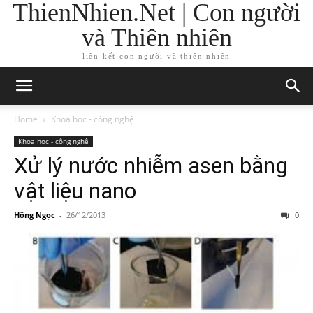
ThienNhien.Net | Con người
và Thiên nhiên
liên kết con người và thiên nhiên
Home
Khoa học - công nghệ
Khoa học - công nghệ
Xử lý nước nhiễm asen bằng
vật liệu nano
Hồng Ngọc
-
26/12/2013
0