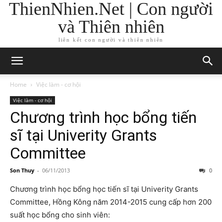
ThienNhien.Net | Con người
và Thiên nhiên
liên kết con người và thiên nhiên
Home
Việc làm - cơ hội
Việc làm - cơ hội
Chương trình học bổng tiến
sĩ tại Univerity Grants
Committee
Son Thuy
-
06/11/2013
0
Chương trình học bổng học tiến sĩ tại Univerity Grants
Committee, Hồng Kông năm 2014-2015 cung cấp hơn 200
suất học bổng cho sinh viên: