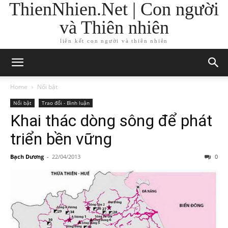
ThienNhien.Net | Con người
và Thiên nhiên
liên kết con người và thiên nhiên
Home
Nổi bật
Nổi bật
Trao đổi - Bình luận
Khai thác dòng sông để phát
triển bền vững
Bạch Dương
-
22/04/2013
0