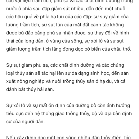
các vật liệu trầm tích, phù sa và các chất dinh dưỡng trong
nước ở phía sau đập giảm sút nhiều, dẫn đến một chuỗi
các hậu quả về phía hạ lưu của các đập: sự suy giảm của
lượng trầm tích, sự sụt lún của mặt đất canh tác không
được bù đắp bằng phù sa nhận được, sự thay đổi về hình
thái của lòng dẫn, ở vùng cửa sông, sự xói lở và sự sụt
giảm lượng trầm tích lắng đọng dọc bờ biển của châu thổ.
Sự sụt giảm phù sa, các chất dinh dưỡng và các chủng
loại thủy sản sẽ tác hại lên sự đa dạng sinh học, đến sản
xuất nông nghiệp và nuôi trồng thủy sản ở hạ du, và cả
đánh bắt thủy hải sản.
Sự xói lở và sự mất ổn định của đường bờ còn ảnh hưởng
tiêu cực đến hệ thống giao thông thủy, bộ và địa bàn định
cư của người dân.
Nếu xây dựng dọc một con sông nhiều đập thủy điện, tác