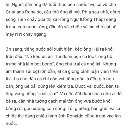
lệ. Người đàn ông 67 tuổi thức bên chiếc tivi, cổ vũ cho
Cristiano Ronaldo, cầu thủ ông ái mộ. Phía sau nhà, dòng
sông Tiền chảy qua thị xã Hồng Ngự (Đồng Tháp) đang
trong con nước ròng, đâu đó vài chiếc sà lan chở cát nổ
máy rì rì chạy ngang.
3h sáng, tiếng nước sôi xuất hiện, kéo ông Hải ra khỏi
trận đấu. “Nó kêu ục ục. Tui đoán bọn cá lóc trong hồ
trước nhà làm bọt bóng”, ông chủ trại cá nhớ lại. Nhưng
âm thanh sủi bọt lớn dần, át cả giọng bình luận viên trên
tivi. Lo cho đàn cá chỉ còn vài tiếng nữa là đến giờ hẹn
bán, ông uể oải đứng lên kiểm tra. Được vài bước, bên tai
ông vang tiếng “roạt-rầm”. Và nền đất dưới chân như ai đó
bẻ ra, căn nhà tường gạch mái tôn ông vừa bước khỏi
bỗng rớt gọn xuống con sông. Tủ, giường, bàn ghế, và cả
chiếc tivi đang chiếu hình ảnh Ronaldo cũng trượt vào làn
nước.