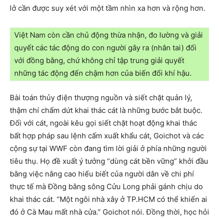
lở cần được suy xét với một tầm nhìn xa hơn và rộng hơn.
Việt Nam còn cần chủ động thừa nhận, đo lường và giải
quyết các tác động do con người gây ra (nhân tai) đối
với đồng bằng, chứ không chỉ tập trung giải quyết
những tác động đến chậm hơn của biến đổi khí hậu.
Bài toán thủy điện thượng nguồn và siết chặt quản lý,
thậm chí chấm dứt khai thác cát là những bước bắt buộc.
Đối với cát, ngoài kêu gọi siết chặt hoạt động khai thác
bất hợp pháp sau lệnh cấm xuất khẩu cát, Goichot và các
cộng sự tại WWF còn đang tìm lời giải ở phía những người
tiêu thụ. Họ đề xuất ý tưởng “dùng cát bền vững” khởi đầu
bằng việc nâng cao hiểu biết của người dân về chi phí
thực tế mà Đồng bằng sông Cửu Long phải gánh chịu do
khai thác cát. “Một ngôi nhà xây ở TP.HCM có thể khiến ai
đó ở Cà Mau mất nhà cửa.” Goichot nói. Đồng thời, học hỏi