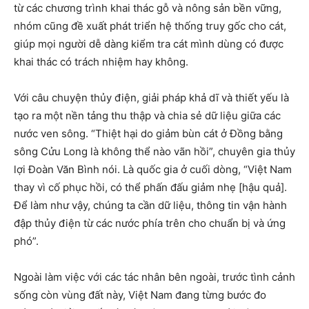
từ các chương trình khai thác gỗ và nông sản bền vững,
nhóm cũng đề xuất phát triển hệ thống truy gốc cho cát,
giúp mọi người dễ dàng kiểm tra cát mình dùng có được
khai thác có trách nhiệm hay không.
Với câu chuyện thủy điện, giải pháp khả dĩ và thiết yếu là
tạo ra một nền tảng thu thập và chia sẻ dữ liệu giữa các
nước ven sông. “Thiệt hại do giảm bùn cát ở Đồng bằng
sông Cửu Long là không thể nào vãn hồi”, chuyên gia thủy
lợi Đoàn Văn Bình nói. Là quốc gia ở cuối dòng, “Việt Nam
thay vì cố phục hồi, có thể phấn đấu giảm nhẹ [hậu quả].
Để làm như vậy, chúng ta cần dữ liệu, thông tin vận hành
đập thủy điện từ các nước phía trên cho chuẩn bị và ứng
phó”.
Ngoài làm việc với các tác nhân bên ngoài, trước tình cảnh
sống còn vùng đất này, Việt Nam đang từng bước đo