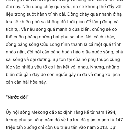
đai này. Nếu dòng chảy quá yếu, nó sẽ không thể đẩy vật
liệu trong suốt hành trình dài. Dòng chảy quá nhanh ở hạ
lưu sẽ khiến phù sa không đủ thời gian để lắng đọng và
tích tụ. Và nếu sóng quá mạnh ở cửa biển, chúng sẽ có
thể cuốn phăng những hạt phù sa nhẹ. Nói cách khác,
đồng bằng sông Cửu Long hình thành là cả một quá trình
nhào nặn, đòi hỏi cân bằng hoàn hảo giữa nước sông, phù
sa, sóng và đại dương. Sự tồn tại của nó phụ thuộc cùng
lúc vào nhiều yếu tố có liên kết với nhau. Nhưng, những
biến đổi gần đây do con người gây ra đã và đang xô lệch
cán cân hài hòa này.
“Nước đói”
Ủy hội sông Mekong đã xác định rằng kể từ năm 1994,
lượng phù sa hằng năm đổ về hạ lưu đã giảm mạnh từ 147
triệu tấn xuống chỉ còn 66 triệu tấn vào năm 2013. Dự