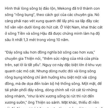
Hình thái lòng sông bị đảo lộn, Mekong đã trở thành con
sông “rỗng bụng”, theo cách gọi của các chuyên gia. Nó
càng phải nạo vét xung quanh để lấy phù sa lấp đầy các
hố vằn vện dưới lòng do hút cát. Ở Việt Nam, khai thác cát
ở sông Tiền và sông Hậu đã được chứng minh làm hạ độ
sâu ít nhất 1,3 mét trong vòng 10 năm.
“Đáy sông sâu hơn đồng nghĩa bờ sông cao hơn xưa,”
chuyên gia Thiện nói, “thêm sức nặng của nhà cửa phía
trên, sạt lở là tất yếu”. Nguy cơ này đặc biệt lớn ở khu vực
quanh các mỏ cát. Nhưng dòng nước đói và lòng sông
rỗng bụng không chỉ ảnh hưởng khu biệt một vài cộng
đồng, mà đe dọa đến toàn bộ hệ thống sông. Một mặt, để
tái phân phối đáy sông, dòng chính sẽ rút cát từ những
sông nhánh, “như là khi xương sống bị rút thì rút đến
xương sườn,” ông Thiện so sánh. Mặt khác, thiếu đi nền