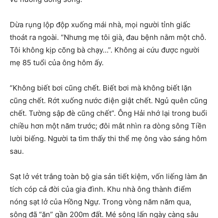
Dừa rụng lộp độp xuống mái nhà, mọi người tỉnh giấc
thoát ra ngoài. “Nhưng mẹ tôi già, đau bệnh nằm một chỗ.
Tôi không kịp cõng bà chạy…”. Không ai cứu được người
mẹ 85 tuổi của ông hôm ấy.
“Không biết bơi cũng chết. Biết bơi mà không biết lặn
cũng chết. Rớt xuống nước điện giật chết. Ngủ quên cũng
chết. Tường sập đè cũng chết”. Ông Hải nhớ lại trong buổi
chiều hơn một năm trước; đôi mắt nhìn ra dòng sông Tiền
lười biếng. Người ta tìm thấy thi thể mẹ ông vào sáng hôm
sau.
Sạt lở vét trắng toàn bộ gia sản tiết kiệm, vốn liếng làm ăn
tích cóp cả đời của gia đình. Khu nhà ông thành điểm
nóng sạt lở của Hồng Ngự. Trong vòng năm năm qua,
sông đã “ăn” gần 200m đất. Mé sông lấn ngày càng sâu