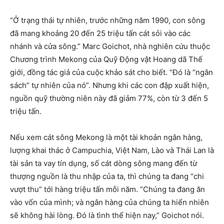
“Ở trạng thái tự nhiên, trước những năm 1990, con sông
đã mang khoảng 20 đến 25 triệu tấn cát sỏi vào các
nhánh và cửa sông.” Marc Goichot, nhà nghiên cứu thuộc
Chương trình Mekong của Quỹ Động vật Hoang dã Thế
giới, đồng tác giả của cuộc khảo sát cho biết. “Đó là “ngân
sách” tự nhiên của nó”. Nhưng khi các con đập xuất hiện,
nguồn quỹ thường niên này đã giảm 77%, còn từ 3 đến 5
triệu tấn.
Nếu xem cát sông Mekong là một tài khoản ngân hàng,
lượng khai thác ở Campuchia, Việt Nam, Lào và Thái Lan là
tài sản ta vay tín dụng, số cát dòng sông mang đến từ
thượng nguồn là thu nhập của ta, thì chúng ta đang “chi
vượt thu” tới hàng triệu tấn mỗi năm. “Chúng ta đang ăn
vào vốn của mình; và ngân hàng của chúng ta hiển nhiên
sẽ không hài lòng. Đó là tình thế hiện nay,” Goichot nói.