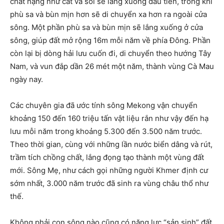
chất nặng như cát và sỏi sẽ lắng xuống đầu tiên, trong khi
phù sa và bùn mịn hơn sẽ di chuyển xa hơn ra ngoài cửa
sông. Một phần phù sa và bùn mịn sẽ lắng xuống ở cửa
sông, giúp đất mở rộng 16m mỗi năm về phía Đông. Phần
còn lại bị dòng hải lưu cuốn đi, di chuyển theo hướng Tây
Nam, và vun đắp dần 26 mét một năm, thành vùng Cà Mau
ngày nay.
Các chuyên gia đã ước tính sông Mekong vận chuyển
khoảng 150 đến 160 triệu tấn vật liệu rắn như vậy đến hạ
lưu mỗi năm trong khoảng 5.300 đến 3.500 năm trước.
Theo thời gian, cùng với những lần nước biển dâng và rút,
trầm tích chồng chất, lắng đọng tạo thành một vùng đất
mới. Sông Mẹ, như cách gọi những người Khmer định cư
sớm nhất, 3.000 năm trước đã sinh ra vùng châu thổ như
thế.
Không phải con sông nào cũng có năng lực “sản sinh” đất