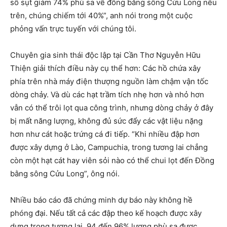
số sụt giảm 74% phù sa về đồng bằng sông Cửu Long nêu
trên, chúng chiếm tới 40%”, anh nói trong một cuộc
phỏng vấn trực tuyến với chúng tôi.
Chuyên gia sinh thái độc lập tại Cần Thơ Nguyễn Hữu
Thiện giải thích điều này cụ thể hơn: Các hồ chứa xây
phía trên nhà máy điện thượng nguồn làm chậm vận tốc
dòng chảy. Và dù các hạt trầm tích nhẹ hơn và nhỏ hơn
vẫn có thể trôi lọt qua công trình, nhưng dòng chảy ở đây
bị mất năng lượng, không đủ sức đẩy các vật liệu nặng
hơn như cát hoặc trứng cá đi tiếp. “Khi nhiều đập hơn
được xây dựng ở Lào, Campuchia, trong tương lai chẳng
còn một hạt cát hay viên sỏi nào có thể chui lọt đến Đồng
bằng sông Cửu Long”, ông nói.
Nhiều báo cáo đã chứng minh dự báo này không hề
phóng đại. Nếu tất cả các đập theo kế hoạch được xây
dựng trong tương lai, 94 đến 96% lượng phù sa được