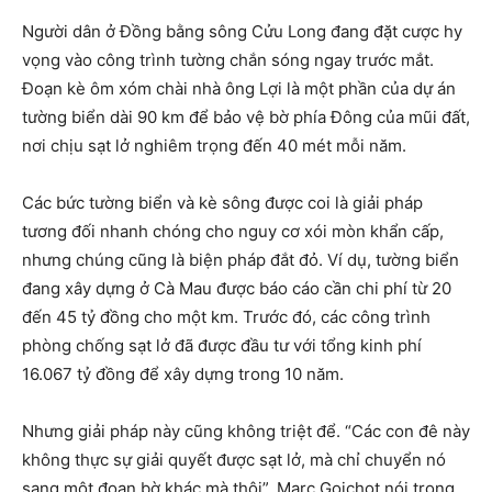
Người dân ở Đồng bằng sông Cửu Long đang đặt cược hy
vọng vào công trình tường chắn sóng ngay trước mắt.
Đoạn kè ôm xóm chài nhà ông Lợi là một phần của dự án
tường biển dài 90 km để bảo vệ bờ phía Đông của mũi đất,
nơi chịu sạt lở nghiêm trọng đến 40 mét mỗi năm.
Các bức tường biển và kè sông được coi là giải pháp
tương đối nhanh chóng cho nguy cơ xói mòn khẩn cấp,
nhưng chúng cũng là biện pháp đắt đỏ. Ví dụ, tường biển
đang xây dựng ở Cà Mau được báo cáo cần chi phí từ 20
đến 45 tỷ đồng cho một km. Trước đó, các công trình
phòng chống sạt lở đã được đầu tư với tổng kinh phí
16.067 tỷ đồng để xây dựng trong 10 năm.
Nhưng giải pháp này cũng không triệt để. “Các con đê này
không thực sự giải quyết được sạt lở, mà chỉ chuyển nó
sang một đoạn bờ khác mà thôi”, Marc Goichot nói trong