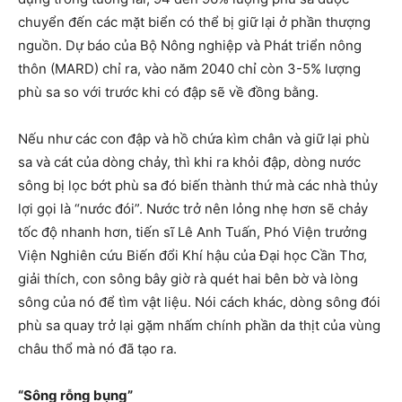
chuyển đến các mặt biển có thể bị giữ lại ở phần thượng
nguồn. Dự báo của Bộ Nông nghiệp và Phát triển nông
thôn (MARD) chỉ ra, vào năm 2040 chỉ còn 3-5% lượng
phù sa so với trước khi có đập sẽ về đồng bằng.
Nếu như các con đập và hồ chứa kìm chân và giữ lại phù
sa và cát của dòng chảy, thì khi ra khỏi đập, dòng nước
sông bị lọc bớt phù sa đó biến thành thứ mà các nhà thủy
lợi gọi là “nước đói”. Nước trở nên lỏng nhẹ hơn sẽ chảy
tốc độ nhanh hơn, tiến sĩ Lê Anh Tuấn, Phó Viện trưởng
Viện Nghiên cứu Biến đổi Khí hậu của Đại học Cần Thơ,
giải thích, con sông bây giờ rà quét hai bên bờ và lòng
sông của nó để tìm vật liệu. Nói cách khác, dòng sông đói
phù sa quay trở lại gặm nhấm chính phần da thịt của vùng
châu thổ mà nó đã tạo ra.
“Sông rỗng bụng”