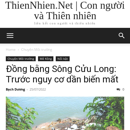
ThienNhien.Net | Con người
và Thiên nhiên
liên kết con người và thiên nhiên
Home
Chuyện Môi trường
Chuyện Môi trường
Mê Kông
Nổi bật
Đồng bằng Sông Cửu Long:
Trước nguy cơ dần biến mất
Bạch Dương
-
25/07/2022
0