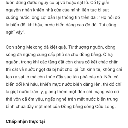
luôn đứng đước nguy cơ bị vỡ hoặc sạt lở. Cố lý giải
nguyên nhân khiến nhà cửa của mình liên tục bị sụt
xuống nước, ông Lợi dẫn lại thông tin trên đài: “Họ nói đó
là biến đổi khí hậu, nước biển dâng cao đó đó. Tui cũng
nghĩ vậy”.
Con sông Mekong đã kiệt quệ. Từ thượng nguồn, dòng
sông đã ngừng cung cấp phù sa cho đồng bằng. Ở hạ
nguồn, trong khi các tầng đất còn chưa cố kết chắc chắn
thì cát và nước ngọt đã bị hút cho lợi ích kinh tế, không chỉ
tạo ra sạt lở mà còn thúc đẩy sức tàn phá của nó. Nếu có
biến đổi khí hậu, khiến mực nước biển dâng lên, thì đó chỉ
là giọt nước tràn ly, giáng thêm một đòn chí mạng vào cơ
thể vốn đã ốm yếu, ngấp nghé trên mặt nước biển trung
bình chưa đầy một mét của Đồng bằng sông Cửu Long.
Chấp nhận thực tại