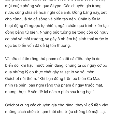
một cuộc phỏng vấn qua Skype. Các chuyên gia trong
nước cũng chia sẻ hoài nghi của anh. Đồng bằng này, xét
cho cùng, là do cả sông và biển tạo nên. Chắn biển là
hoạt động đi ngược tự nhiên, ngăn chặn quá trình kiến tạo
đồng bằng từ biển. Những bức tường bê tông còn có nguy
cơ phá vỡ môi trường, và gây ô nhiễm hệ sinh thái nước lợ
dọc bờ biển vốn đã dễ bị tổn thương.
Và nếu chỉ tin rằng thủ phạm của tất cả điều này là do
biến đổi khí hậu, nước biển dâng, chúng ta có nguy cơ bỏ
qua những lý do thực chất gây ra sạt lở và xói mòn,
Goichot nói thêm. “Khi bạn đứng trên bờ biển Cà Mau,
nhìn ra biển, bạn nghĩ rằng thủ phạm ở ngay trước mắt,
nhưng thực tế vấn đề lại nằm ở phía sau lưng bạn”.
Goichot cùng các chuyên gia cho rằng, thay vì đổ tiền vào
những cách chữa trị tạm thời cho triệu chứng bề mặt, sạt