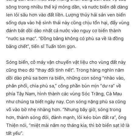
sông trong nhiều thế kỷ mỏng dần, và nước biển dễ dàng
len lỏi sâu hơn vào đất liền. Lượng thủy hải sản ven biển
sống dựa vào hệ sinh thái này cũng chịu tổn hại, đẩy vùng
đánh bắt dồi dào nhất cả nước vào nguy cơ biến thành
“nước sa mạc”. “Đồng bằng không có phù sa về là đồng
bằng chết”, tiến sĩ Tuấn tóm gọn.
Sóng biển, cỗ máy vận chuyển vật liệu cho vùng đất này
cũng theo đó “thay đổi tính nết”. Trong hàng nghìn năm
dồi dào phù sa bơm ra biển, những con sóng “nhào vào,
phân phối, chia phù sa,” cõng phần bùn mịn “dư ra” về
phía Tây Nam, hình thành các vùng Sóc Trăng, Cà Mau
như chúng ta biết ngày nay. Con sóng nặng phù sa cũng
vỗ vào bờ nhẹ nhàng hơn. “Nhưng bây giờ, sóng trong
hơn, thành sóng đói, đánh mạnh, lôi kéo bùn đất ra”, ông
Thiện nói, “miệt mài năm nọ tháng kia, thì bờ biển sạt lở là
tất yếu”.