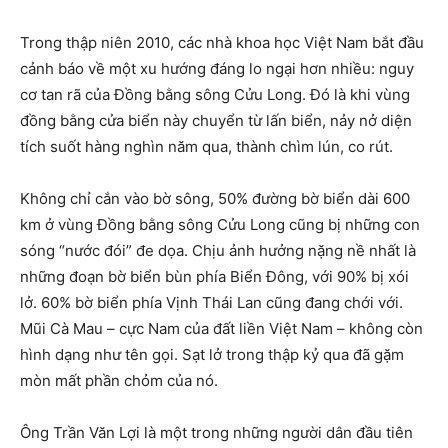
Trong thập niên 2010, các nhà khoa học Việt Nam bắt đầu
cảnh báo về một xu hướng đáng lo ngại hơn nhiều: nguy
cơ tan rã của Đồng bằng sông Cửu Long. Đó là khi vùng
đồng bằng cửa biển này chuyển từ lấn biển, nảy nở diện
tích suốt hàng nghìn năm qua, thành chìm lún, co rút.
Không chỉ cắn vào bờ sông, 50% đường bờ biển dài 600
km ở vùng Đồng bằng sông Cửu Long cũng bị những con
sóng “nước đói” đe dọa. Chịu ảnh hưởng nặng nề nhất là
những đoạn bờ biển bùn phía Biển Đông, với 90% bị xói
lở. 60% bờ biển phía Vịnh Thái Lan cũng đang chới với.
Mũi Cà Mau – cực Nam của đất liền Việt Nam – không còn
hình dạng như tên gọi. Sạt lở trong thập kỷ qua đã gặm
mòn mất phần chỏm của nó.
Ông Trần Văn Lợi là một trong những người dân đầu tiên