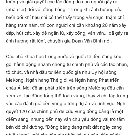
lường và giải quyết các tác động do con người gây ra
(nhân tai) đối với đồng bằng. “Trong khi ảnh hưởng của
biến đổi khí hậu chỉ có thể thấy trong vài chục, thậm chí
hàng trăm năm, thì con người chỉ cần khoảng 20 năm xây
đập, hút cát, xây đê ngăn lũ, xây cống, vân vân… đã gây ra
ảnh hưởng rất lớn”, chuyên gia Đoàn Văn Bình nói.
Các nhà khoa học trong nước và quốc tế đều đang kêu
gọi hành động nhanh chóng từ chính phủ và các tác nhân,
tổ chức, và nhà đầu tư liên quốc gia như Ủy hội sông
MeKong, Ngân hàng Thế giới và Ngân hàng Phát triển
châu Á. Mọi đề án phát triển trên sông MeKong đều cần
xem xét tác động tổng thể toàn vùng, thay vì chỉ tập trung
vào các đánh giá bền vững ở từng dự án và lĩnh vực. Nghị
quyết 120 của chính phủ để cứu vùng đồng bằng là một
điểm sáng, nhưng đến nay vẫn chủ yếu đóng vai trò tấm
bản đồ chỉ đường. “Đồng bằng đang mất đất ngày càng
nhiều hơn”, một chuyên gia nhắc lại, dự báo viễn cảnh