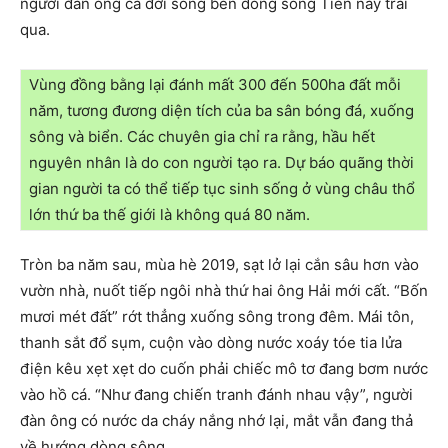
người đàn ông cả đời sống bên dòng sông Tiền này trải
qua.
Vùng đồng bằng lại đánh mất 300 đến 500ha đất mỗi
năm, tương đương diện tích của ba sân bóng đá, xuống
sông và biển. Các chuyên gia chỉ ra rằng, hầu hết
nguyên nhân là do con người tạo ra. Dự báo quãng thời
gian người ta có thể tiếp tục sinh sống ở vùng châu thổ
lớn thứ ba thế giới là không quá 80 năm.
Tròn ba năm sau, mùa hè 2019, sạt lở lại cắn sâu hơn vào
vườn nhà, nuốt tiếp ngôi nhà thứ hai ông Hải mới cất. “Bốn
mươi mét đất” rớt thẳng xuống sông trong đêm. Mái tôn,
thanh sắt đổ sụm, cuộn vào dòng nước xoáy tóe tia lửa
điện kêu xẹt xẹt do cuốn phải chiếc mô tơ đang bơm nước
vào hồ cá. “Như đang chiến tranh đánh nhau vậy”, người
đàn ông có nước da cháy nắng nhớ lại, mắt vẫn đang thả
về hướng dòng sông.