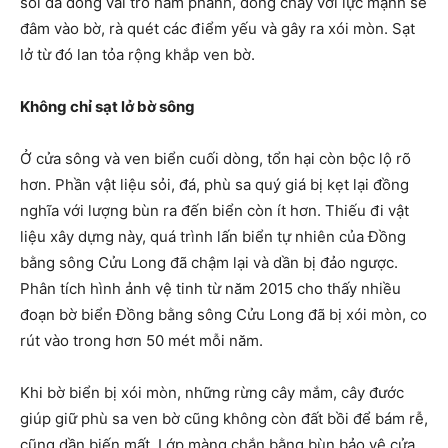
sỏi đá đóng vai trò hãm phanh, dòng chảy với lực mạnh sẽ
đâm vào bờ, rà quét các điểm yếu và gây ra xói mòn. Sạt
lở từ đó lan tỏa rộng khắp ven bờ.
Không chỉ sạt lở bờ sông
Ở cửa sông và ven biển cuối dòng, tổn hại còn bộc lộ rõ
hơn. Phần vật liệu sỏi, đá, phù sa quý giá bị kẹt lại đồng
nghĩa với lượng bùn ra đến biển còn ít hơn. Thiếu đi vật
liệu xây dựng này, quá trình lấn biển tự nhiên của Đồng
bằng sông Cửu Long đã chậm lại và dần bị đảo ngược.
Phân tích hình ảnh vệ tinh từ năm 2015 cho thấy nhiều
đoạn bờ biển Đồng bằng sông Cửu Long đã bị xói mòn, co
rút vào trong hơn 50 mét mỗi năm.
Khi bờ biển bị xói mòn, những rừng cây mắm, cây đước
giúp giữ phù sa ven bờ cũng không còn đất bồi để bám rễ,
cũng dần biến mất. Lớp màng chắn bằng bùn bảo vệ cửa