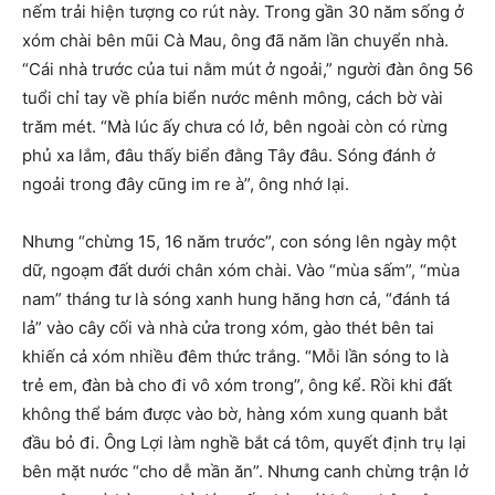
nếm trải hiện tượng co rút này. Trong gần 30 năm sống ở
xóm chài bên mũi Cà Mau, ông đã năm lần chuyển nhà.
“Cái nhà trước của tui nằm mút ở ngoải,” người đàn ông 56
tuổi chỉ tay về phía biển nước mênh mông, cách bờ vài
trăm mét. “Mà lúc ấy chưa có lở, bên ngoài còn có rừng
phủ xa lắm, đâu thấy biển đằng Tây đâu. Sóng đánh ở
ngoải trong đây cũng im re à”, ông nhớ lại.
Nhưng “chừng 15, 16 năm trước”, con sóng lên ngày một
dữ, ngoạm đất dưới chân xóm chài. Vào “mùa sấm”, “mùa
nam” tháng tư là sóng xanh hung hăng hơn cả, “đánh tá
lả” vào cây cối và nhà cửa trong xóm, gào thét bên tai
khiến cả xóm nhiều đêm thức trắng. “Mỗi lần sóng to là
trẻ em, đàn bà cho đi vô xóm trong”, ông kể. Rồi khi đất
không thể bám được vào bờ, hàng xóm xung quanh bắt
đầu bỏ đi. Ông Lợi làm nghề bắt cá tôm, quyết định trụ lại
bên mặt nước “cho dễ mần ăn”. Nhưng canh chừng trận lở