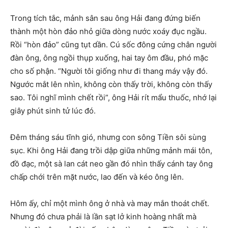
Trong tích tắc, mảnh sân sau ông Hải đang đứng biến
thành một hòn đảo nhỏ giữa dòng nước xoáy đục ngầu.
Rồi “hòn đảo” cũng tụt dần. Cú sốc đông cứng chân người
đàn ông, ông ngồi thụp xuống, hai tay ôm đầu, phó mặc
cho số phận. “Người tôi giống như đi thang máy vậy đó.
Ngước mắt lên nhìn, không còn thấy trời, không còn thấy
sao. Tôi nghĩ mình chết rồi”, ông Hải rít mẩu thuốc, nhớ lại
giây phút sinh tử lúc đó.
Đêm tháng sáu tĩnh gió, nhưng con sông Tiền sôi sùng
sục. Khi ông Hải đang trồi dập giữa những mảnh mái tôn,
đồ đạc, một sà lan cát neo gần đó nhìn thấy cánh tay ông
chấp chới trên mặt nước, lao đến và kéo ông lên.
Hôm ấy, chỉ một mình ông ở nhà và may mắn thoát chết.
Nhưng đó chưa phải là lần sạt lở kinh hoàng nhất mà