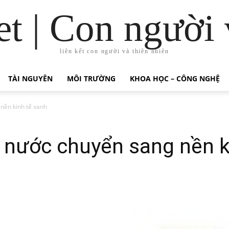
t | Con người 
liên kết con người và thiên nhiên
TÀI NGUYÊN
MÔI TRƯỜNG
KHOA HỌC – CÔNG NGHỆ
nền kinh tế xanh
 nước chuyển sang nền k