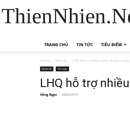
ThienNhien.Ne
TRANG CHỦ
TIN TỨC
TIÊU ĐIỂM
Home
Kinh tế
LHQ hỗ trợ nhiều nước chuyển sang 
Kinh tế
Tin tức
LHQ hỗ trợ nhiều
Hồng Ngọc
-
20/02/2013