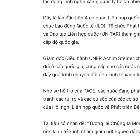
lao động lành nghề xanh, quản lý tốt và nhiề
Đây là lần đầu tiên 4 cơ quan Liên hợp quố
chức Lao động Quốc tế (ILO), Tổ chức Phát 
và Đào tạo Liên hợp quốc (UNITAR) tham gi
cấp độ quốc gia.
Giám đốc Điều hành UNEP Achim Steiner cho
đổi ở cấp quốc gia, cung cấp cho các nước 
đẩy quá trình chuyển đổi nền kinh tế xanh 
Nhờ sự hỗ trợ của PAGE, các nước đang phát 
tránh các rủi ro và các cú sốc của các cơ sở
của Hội nghị Liên hợp quốc về Phát triển Bề
Tài liệu có nhan đề: “Tương lai Chúng ta M
nền kinh tế xanh nhằm giảm bớt nghèo đói v