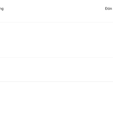
ồng
Đón 