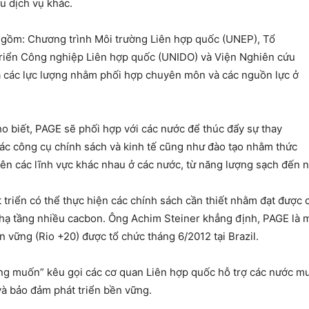
u dịch vụ khác.
c gồm: Chương trình Môi trường Liên hợp quốc (UNEP), Tổ
triển Công nghiệp Liên hợp quốc (UNIDO) và Viện Nghiên cứu
a các lực lượng nhằm phối hợp chuyên môn và các nguồn lực ở
 biết, PAGE sẽ phối hợp với các nước để thúc đẩy sự thay
các công cụ chính sách và kinh tế cũng như đào tạo nhằm thức
trên các lĩnh vực khác nhau ở các nước, từ năng lượng sạch đến
triển có thể thực hiện các chính sách cần thiết nhằm đạt được cá
 hạ tầng nhiều cacbon. Ông Achim Steiner khẳng định, PAGE là mộ
n vững (Rio +20) được tổ chức tháng 6/2012 tại Brazil.
ong muốn” kêu gọi các cơ quan Liên hợp quốc hỗ trợ các nước m
à bảo đảm phát triển bền vững.