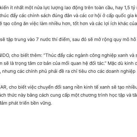
n ít nhất một nửa lực lượng lao động trên toàn cầu, hay 1,5 tỷ n
húc đẩy các chính sách đúng đắn và các cơ hội ở cấp quốc gia kh
 tạo công ăn việc làm nhiều hơn, tốt hơn và các lợi ích khác của
sẽ tập trung vào 7 nước thí điểm, sau đó sẽ mở rộng quy mô hỗ
DO, cho biết thêm: “Thúc đẩy các ngành công nghiệp xanh và s
n sẽ là trọng tâm cơ bản của mối quan hệ đối tác.” Mặc dù kinh
a, nhưng các chính phủ phải đề ra chỉ tiêu cho các doanh nghiệp
R, cho biết việc chuyển đổi sang nền kinh tế xanh sẽ tạo nhiều
thách thức này bằng cách cung cấp một chương trình học tập và 
đảm phát triển bền vững.