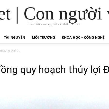
t | Con người 
liên kết con người và thiên nhiên
TÀI NGUYÊN
MÔI TRƯỜNG
KHOA HỌC – CÔNG NGHỆ
thủy lợi ĐBSCL
đồng quy hoạch thủy lợi