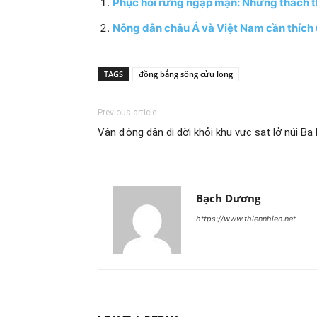
Phục hồi rừng ngập mặn: Những thách 
Nông dân châu Á và Việt Nam cần thích 
TAGS
đồng bắng sông cửu long
Previous article
Vận động dân di dời khỏi khu vực sạt lở núi Ba
Bạch Dương
https://www.thiennhien.net