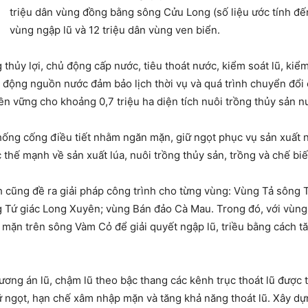
triệu dân vùng đồng bằng sông Cửu Long (số liệu ước tính đế
vùng ngập lũ và 12 triệu dân vùng ven biển.
thủy lợi, chủ động cấp nước, tiêu thoát nước, kiểm soát lũ, kiể
ộng nguồn nước đảm bảo lịch thời vụ và quá trình chuyển đổi cơ
n vững cho khoảng 0,7 triệu ha diện tích nuôi trồng thủy sản n
hống cống điều tiết nhằm ngăn mặn, giữ ngọt phục vụ sản xuất n
c thế mạnh về sản xuất lúa, nuôi trồng thủy sản, trồng và chế biế
h cũng đề ra giải pháp công trình cho từng vùng: Vùng Tả sôn
 Tứ giác Long Xuyên; vùng Bán đảo Cà Mau. Trong đó, với vùng T
 mặn trên sông Vàm Cỏ để giải quyết ngập lũ, triều bằng cách t
ng án lũ, chậm lũ theo bậc thang các kênh trục thoát lũ được t
 ngọt, hạn chế xâm nhập mặn và tăng khả năng thoát lũ. Xây dự