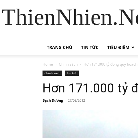
ThienNhien.Ne
TRANG CHỦ
TIN TỨC
TIÊU ĐIỂM
Home
Chính sách
Hơn 171.000 tỷ đồng quy hoạch 
Chính sách
Tin tức
Hơn 171.000 tỷ 
Bạch Dương
-
27/09/2012