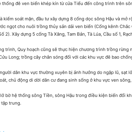
ệ thống đê ven biển khép kín từ cửa Tiểu đến công trình trên s
và kiểm soát mặn, đầu tư xây dựng 8 cống dọc sông Hậu và mở r
ớc ngọt cho nuôi trồng thủy sản dải ven biển (Cống kênh Chắc 
ố 2). Xây dựng 5 cống Tà Xăng, Tam Bản, Tà Lúa, Cầu số 1, Rạch
ông trình, Quy hoạch cũng sẽ thực hiện chương trình trồng rừng
Cửu Long; trồng cây chắn sóng đối với các khu vực đê bao chống 
 người dân khu vực thường xuyên bị ảnh hưởng do ngập lũ, sạt l
soát, chủ động di dời dân cư đang sinh sống ở khu vực ven sông,
 lở bờ hệ thống sông Tiền, sông Hậu trong điều kiện biến đổi k
 tập trung.