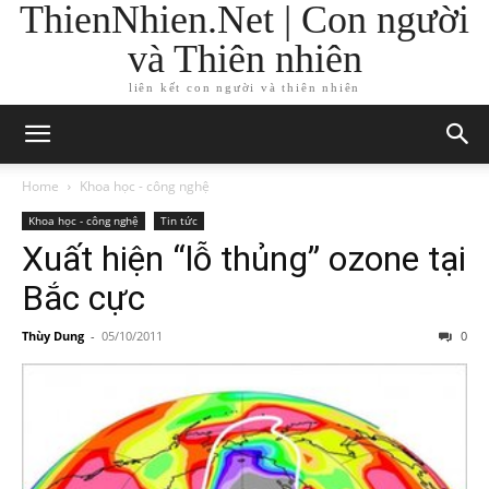
ThienNhien.Net | Con người
và Thiên nhiên
liên kết con người và thiên nhiên
Home
Khoa học - công nghệ
Khoa học - công nghệ
Tin tức
Xuất hiện “lỗ thủng” ozone tại
Bắc cực
Thùy Dung
-
05/10/2011
0