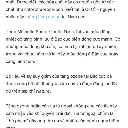
nhất. Được biết, các hóa chất này có nguồn gốc từ các
chất như chlorofluorocarbon (viết tắt là CFC) – nguyên
nhân gây
thủng tầng ozone
tại Nam cực.
Theo Michelle Santee thuộc Nasa, thì vào mùa đông,
nhiệt độ tầng bình lưu ở Bắc cực biến động cực mạnh. Có
những mùa đông khá ấm, có mùa lại rất lạnh. Tuy nhiên,
trong vài chục năm trở lại đây, mùa đông ở Bắc cực ngày
càng lạnh hơn.
Số liệu về sự suy giảm của tầng ozone tại Bắc cực đã
được công bố hồi tháng 4 năm nay và được đăng tải đầy
đủ trên tạp chí
Nature
.
Tầng ozone ngăn cản tia tử ngoại không cho các tia này
xâm nhập vào khí quyển Trái đất. Tia tử ngoại chính là
“thủ phạm” gây ung thư da và nhiều căn bệnh nguy hiểm