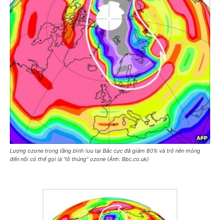
Lượng ozone trong tầng bình lưu tại Bắc cực đã giảm 80% và trở nên mỏng
đến nỗi có thể gọi là “lỗ thủng” ozone (Ảnh: Bbc.co.uk)