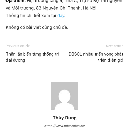
Địa điểm:
Hội trường tầng 4, Nhà C, Trụ sở Bộ Tài nguyên
và Môi trường, 83 Nguyễn Chí Thanh, Hà Nội.
Thông tin chi tiết xem tại
đây
.
Không có bài viết cùng chủ đề.
Previous article
Next article
Thằn lằn biển từng thống trị
ĐBSCL nhiều triển vọng phát
đại dương
triển điện gió
Thùy Dung
https://www.thiennhien.net