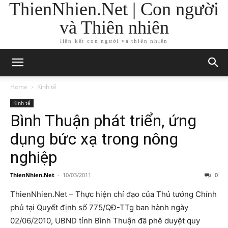
ThienNhien.Net | Con người
và Thiên nhiên
liên kết con người và thiên nhiên
Home
Kinh tế
Kinh tế
Bình Thuận phát triển, ứng
dụng bức xạ trong nông
nghiệp
ThienNhien.Net
-
10/03/2011
0
ThienNhien.Net – Thực hiện chỉ đạo của Thủ tướng Chính
phủ tại Quyết định số 775/QĐ-TTg ban hành ngày
02/06/2010, UBND tỉnh Bình Thuận đã phê duyệt quy