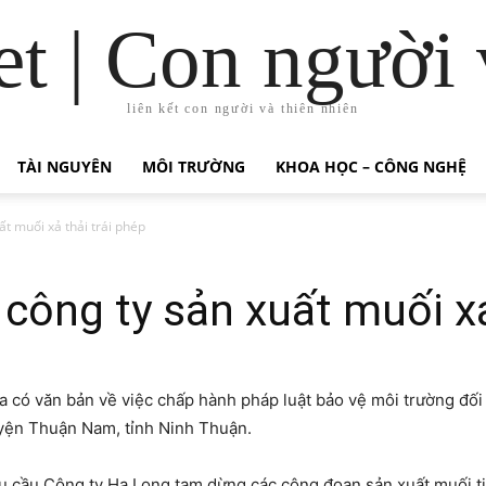
t | Con người 
liên kết con người và thiên nhiên
TÀI NGUYÊN
MÔI TRƯỜNG
KHOA HỌC – CÔNG NGHỆ
ất muối xả thải trái phép
 công ty sản xuất muối xả
có văn bản về việc chấp hành pháp luật bảo vệ môi trường đối 
uyện Thuận Nam, tỉnh Ninh Thuận.
 cầu Công ty Hạ Long tạm dừng các công đoạn sản xuất muối tin