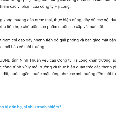
ghiêm các vi phạm của công ty Hạ Long.
ựng xong mương dẫn nước thải, thực hiện đúng, đầy đủ các nội du
khu liên hợp chế biến sản phẩm muối cao cấp và muối iốt.
 Nam chỉ đạo đẩy nhanh tiến độ giải phóng và bàn giao mặt bằn
c thải bảo vệ môi trường.
UBND tỉnh Ninh Thuận yêu cầu Công ty Hạ Long khẩn trương lập
ác công trình xử lý môi trường và thực hiện quan trắc các thành 
 đất, nước ngầm, nước mặt cũng như các ảnh hưởng đến môi trư
h bị đốn hạ, ai chịu trách nhiệm?