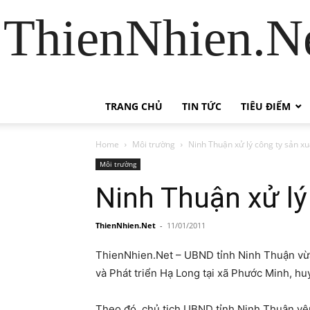
ThienNhien.Ne
TRANG CHỦ
TIN TỨC
TIÊU ĐIỂM
Home
Môi trường
Ninh Thuận xử lý công ty sản xu
Môi trường
Ninh Thuận xử lý
ThienNhien.Net
-
11/01/2011
ThienNhien.Net – UBND tỉnh Ninh Thuận vừa 
và Phát triển Hạ Long tại xã Phước Minh, h
Theo đó, chủ tịch UBND tỉnh Ninh Thuận yêu