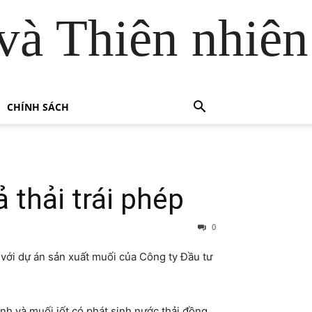
và Thiên nhiên
CHÍNH SÁCH
 thải trái phép
0
với dự án sản xuất muối của Công ty Đầu tư
h và muối iốt có phát sinh nước thải đồng