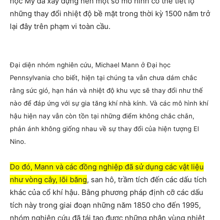
học Mỹ đã xây dựng nên một số mô hình có thể tiết lộ
những thay đổi nhiệt độ bề mặt trong thời kỳ 1500 năm trở
lại đây trên phạm vi toàn cầu.
Đại diện nhóm nghiên cứu, Michael Mann ở Đại học
Pennsylvania cho biết, hiện tại chúng ta vẫn chưa dám chắc
rằng sức gió, hạn hán và nhiệt độ khu vực sẽ thay đổi như thế
nào để đáp ứng với sự gia tăng khí nhà kính. Và các mô hình khí
hậu hiện nay vẫn còn tồn tại những điểm không chắc chắn,
phản ánh không giống nhau về sự thay đổi của hiện tượng El
Nino.
Do đó, Mann và các đồng nghiệp đã sử dụng các vật liệu
như vòng cây, lõi băng
, san hô, trầm tích đến các dấu tích
khác của cổ khí hậu. Bằng phương pháp định cỡ các dấu
tích này trong giai đoạn những năm 1850 cho đến 1995,
nhóm nghiên cứu đã tái tạo được những phân vùng nhiệt