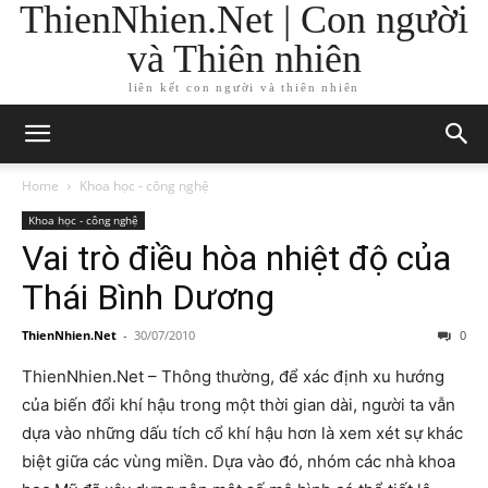
ThienNhien.Net | Con người
và Thiên nhiên
liên kết con người và thiên nhiên
Home
Khoa học - công nghệ
Khoa học - công nghệ
Vai trò điều hòa nhiệt độ của
Thái Bình Dương
ThienNhien.Net
-
30/07/2010
0
ThienNhien.Net – Thông thường, để xác định xu hướng
của biến đổi khí hậu trong một thời gian dài, người ta vẫn
dựa vào những dấu tích cổ khí hậu hơn là xem xét sự khác
biệt giữa các vùng miền. Dựa vào đó, nhóm các nhà khoa