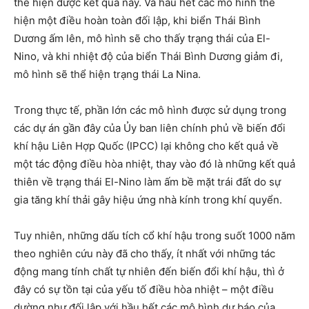
thể hiện được kết quả này. Và hầu hết các mô hình thể
hiện một điều hoàn toàn đối lập, khi biển Thái Bình
Dương ấm lên, mô hình sẽ cho thấy trạng thái của El-
Nino, và khi nhiệt độ của biển Thái Bình Dương giảm đi,
mô hình sẽ thể hiện trạng thái La Nina.
Trong thực tế, phần lớn các mô hình được sử dụng trong
các dự án gần đây của Ủy ban liên chính phủ về biến đổi
khí hậu Liên Hợp Quốc (IPCC) lại không cho kết quả về
một tác động điều hòa nhiệt, thay vào đó là những kết quả
thiên về trạng thái El-Nino làm ấm bề mặt trái đất do sự
gia tăng khí thải gây hiệu ứng nhà kính trong khí quyển.
Tuy nhiên, những dấu tích cổ khí hậu trong suốt 1000 năm
theo nghiên cứu này đã cho thấy, ít nhất với những tác
động mang tính chất tự nhiên đến biến đổi khí hậu, thì ở
đây có sự tồn tại của yếu tố điều hòa nhiệt – một điều
dường như đối lập với hầu hết các mô hình dự báo của