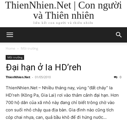
ThienNhien.Net | Con người
và Thiên nhiên
liên kết con người và thiên nhiên
Home
Môi trường
Môi trường
Đại hạn ở Ia HD’reh
ThienNhien.Net
-
01/05/2010
0
ThienNhien.Net – Nhiều tháng nay, vùng “đất cháy” Ia
HD’reh (Kông Pa, Gia Lai) rơi vào thảm cảnh đại hạn. Hơn
700 hộ dân của xã nhỏ này đang chỉ biết trông chờ vào
con suối nhỏ chảy qua địa bàn. Gia đình nào cũng tích
cóp chai nhựa, can, quả bầu khô để đi hứng nước…