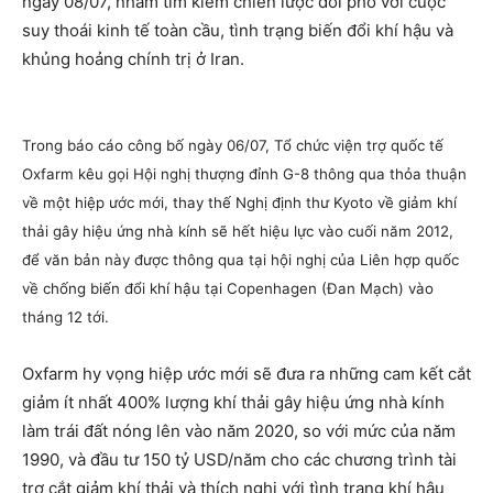
ngày 08/07, nhằm tìm kiếm chiến lược đối phó với cuộc
suy thoái kinh tế toàn cầu, tình trạng biến đổi khí hậu và
khủng hoảng chính trị ở Iran.
Trong báo cáo công bố ngày 06/07, Tổ chức viện trợ quốc tế
Oxfarm kêu gọi Hội nghị thượng đỉnh G-8 thông qua thỏa thuận
về một hiệp ước mới, thay thế Nghị định thư Kyoto về giảm khí
thải gây hiệu ứng nhà kính sẽ hết hiệu lực vào cuối năm 2012,
để văn bản này được thông qua tại hội nghị của Liên hợp quốc
về chống biến đổi khí hậu tại Copenhagen (Đan Mạch) vào
tháng 12 tới.
Oxfarm hy vọng hiệp ước mới sẽ đưa ra những cam kết cắt
giảm ít nhất 400% lượng khí thải gây hiệu ứng nhà kính
làm trái đất nóng lên vào năm 2020, so với mức của năm
1990, và đầu tư 150 tỷ USD/năm cho các chương trình tài
trợ cắt giảm khí thải và thích nghi với tình trạng khí hậu