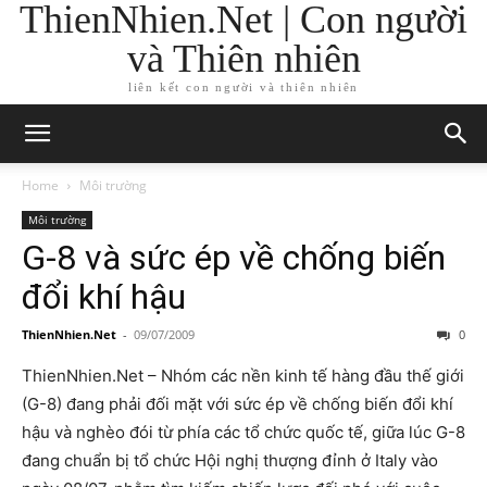
ThienNhien.Net | Con người
và Thiên nhiên
liên kết con người và thiên nhiên
Home
Môi trường
Môi trường
G-8 và sức ép về chống biến
đổi khí hậu
ThienNhien.Net
-
09/07/2009
0
ThienNhien.Net – Nhóm các nền kinh tế hàng đầu thế giới
(G-8) đang phải đối mặt với sức ép về chống biến đổi khí
hậu và nghèo đói từ phía các tổ chức quốc tế, giữa lúc G-8
đang chuẩn bị tổ chức Hội nghị thượng đỉnh ở Italy vào