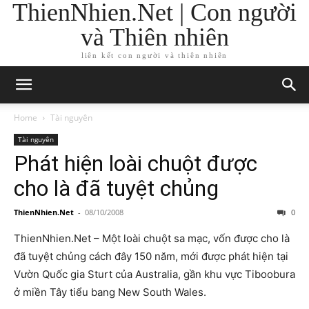
ThienNhien.Net | Con người
và Thiên nhiên
liên kết con người và thiên nhiên
Home
Tài nguyên
Tài nguyên
Phát hiện loài chuột được
cho là đã tuyệt chủng
ThienNhien.Net
-
08/10/2008
0
ThienNhien.Net – Một loài chuột sa mạc, vốn được cho là
đã tuyệt chủng cách đây 150 năm, mới được phát hiện tại
Vườn Quốc gia Sturt của Australia, gần khu vực Tiboobura
ở miền Tây tiểu bang New South Wales.