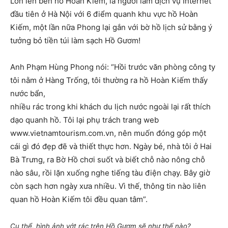
Lớn lên bên hồ Hoàn Kiếm, là người làm dịch vụ Internet
đầu tiên ở Hà Nội với 6 điểm quanh khu vực hồ Hoàn
Kiếm, một lần nữa Phong lại gắn với bờ hồ lịch sử bằng ý
tưởng bỏ tiền túi làm sạch Hồ Gươm!
Anh Phạm Hùng Phong nói: “Hồi trước văn phòng công ty
tôi nằm ở Hàng Trống, tôi thường ra hồ Hoàn Kiếm thấy
nước bẩn,
nhiều rác trong khi khách du lịch nước ngoài lại rất thích
dạo quanh hồ. Tôi lại phụ trách trang web
www.vietnamtourism.com.vn, nên muốn đóng góp một
cái gì đó đẹp đẽ và thiết thực hơn. Ngày bé, nhà tôi ở Hai
Bà Trưng, ra Bờ Hồ chơi suốt và biết chỗ nào nông chỗ
nào sâu, rồi lặn xuống nghe tiếng tàu điện chạy. Bây giờ
còn sạch hơn ngày xưa nhiều. Vì thế, thông tin nào liên
quan hồ Hoàn Kiếm tôi đều quan tâm”.
Cụ thể, hình ảnh vớt rác trên Hồ Gươm sẽ như thế nào?