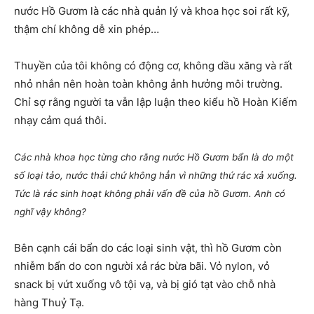
nước Hồ Gươm là các nhà quản lý và khoa học soi rất kỹ,
thậm chí không dễ xin phép…
Thuyền của tôi không có động cơ, không dầu xăng và rất
nhỏ nhắn nên hoàn toàn không ảnh hưởng môi trường.
Chỉ sợ rằng người ta vẫn lập luận theo kiểu hồ Hoàn Kiếm
nhạy cảm quá thôi.
Các nhà khoa học từng cho rằng nước Hồ Gươm bẩn là do một
số loại tảo, nước thải chứ không hẳn vì những thứ rác xả xuống.
Tức là rác sinh hoạt không phải vấn đề của hồ Gươm. Anh có
nghĩ vậy không?
Bên cạnh cái bẩn do các loại sinh vật, thì hồ Gươm còn
nhiễm bẩn do con người xả rác bừa bãi. Vỏ nylon, vỏ
snack bị vứt xuống vô tội vạ, và bị gió tạt vào chỗ nhà
hàng Thuỷ Tạ.