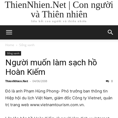
ThienNhien.Net | Con người
và Thiên nhiên
liên kết con người và thiên nhiên
Home
Sống xanh
Sống xanh
Người muốn làm sạch hồ
Hoàn Kiếm
ThienNhien.Net
-
04/06/2008
0
Đó là anh Phạm Hùng Phong- Phó trưởng ban thông tin
Hiệp hội du lịch Việt Nam, giám đốc Công ty Vietnet, quản
trị trang web www.vietnamtourism.com.vn.