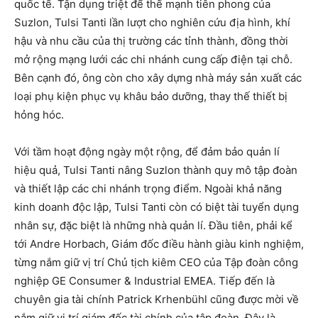
quốc tế. Tận dụng triệt để thế mạnh tiên phong của
Suzlon, Tulsi Tanti lần lượt cho nghiên cứu địa hình, khí
hậu và nhu cầu của thị trường các tỉnh thành, đồng thời
mở rộng mạng lưới các chi nhánh cung cấp điện tại chỗ.
Bên cạnh đó, ông còn cho xây dựng nhà máy sản xuất các
loại phụ kiện phục vụ khâu bảo dưỡng, thay thế thiết bị
hỏng hóc.
Với tầm hoạt động ngày một rộng, để đảm bảo quản lí
hiệu quả, Tulsi Tanti nâng Suzlon thành quy mô tập đoàn
và thiết lập các chi nhánh trọng điểm. Ngoài khả năng
kinh doanh độc lập, Tulsi Tanti còn có biệt tài tuyển dụng
nhân sự, đặc biệt là những nhà quản lí. Đầu tiên, phải kể
tới Andre Horbach, Giám đốc điều hành giàu kinh nghiệm,
từng nắm giữ vị trí Chủ tịch kiêm CEO của Tập đoàn công
nghiệp GE Consumer & Industrial EMEA. Tiếp đến là
chuyên gia tài chính Patrick Krhenbühl cũng được mời về
nắm giữ vị trí giám đốc tài chính của tập đoàn. Đây là