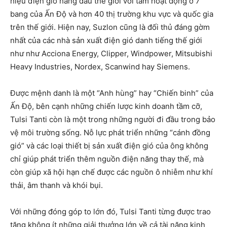
hiệu điện gió hàng đầu thế giới với tầm hoạt động ở 7
bang của Ấn Độ và hơn 40 thị trường khu vực và quốc gia
trên thế giới. Hiện nay, Suzlon cũng là đối thủ đáng gờm
nhất của các nhà sản xuất điện gió danh tiếng thế giới
như như Acciona Energy, Clipper, Windpower, Mitsubishi
Heavy Industries, Nordex, Scanwind hay Siemens.
Được mệnh danh là một “Anh hùng” hay “Chiến binh” của
Ấn Độ, bên cạnh những chiến lược kinh doanh tầm cỡ,
Tulsi Tanti còn là một trong những người đi đầu trong bảo
vệ môi trường sống. Nỗ lực phát triển những “cánh đồng
gió” và các loại thiết bị sản xuất điện gió của ông không
chỉ giúp phát triển thêm nguồn điện năng thay thế, mà
còn giúp xã hội hạn chế được các nguồn ô nhiễm như khí
thải, âm thanh và khói bụi.
Với những đóng góp to lớn đó, Tulsi Tanti từng được trao
tặng không ít những giải thưởng lớn về cả tài năng kinh