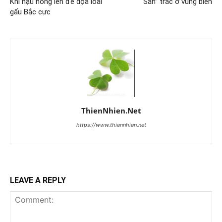
Khí hậu nóng lên đe dọa loài
“Săn” trắc ở vùng biên
gấu Bắc cực
ThienNhien.Net
https://www.thiennhien.net
LEAVE A REPLY