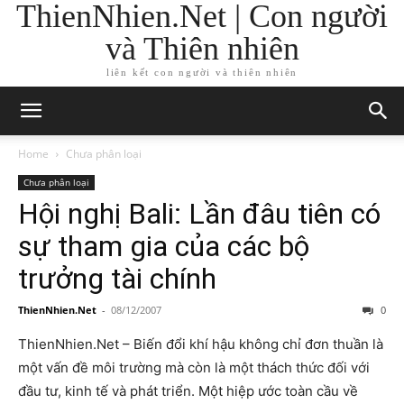
ThienNhien.Net | Con người
và Thiên nhiên
liên kết con người và thiên nhiên
Home
Chưa phân loại
Chưa phân loại
Hội nghị Bali: Lần đâu tiên có
sự tham gia của các bộ
trưởng tài chính
ThienNhien.Net
-
08/12/2007
0
ThienNhien.Net – Biến đổi khí hậu không chỉ đơn thuần là
một vấn đề môi trường mà còn là một thách thức đối với
đầu tư, kinh tế và phát triển. Một hiệp ước toàn cầu về