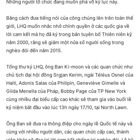
Những người tổ chức đang muốn phá vỡ kỷ lục này.
Bằng cách đưa tiếng nói của công chúng lên trên toàn thế
giới, LHQ muốn nhắc nhở chính quyền ở các quốc gia về
lời cam kết mà họ đã ký trong bản tuyên bố Thiên niên kỷ
năm 2000, rằng sẽ giảm một nửa số người sống trong
nghèo đói đến năm 2015.
Tổng thư ký LHQ, ông Ban Ki-moon và các quan chức như
chủ tịch đại hội đồng Srgjan Kerim, ngài Téléus Osnel của
Haiti, Adonis Salas của Philipin, Geneviève Gimelle và
Gilda Menella của Pháp, Bobby Page của TP New York
cùng nhiều đại biểu cấp cao khác sẽ tham gia vào buổi lễ
kỷ niệm bắt đầu vào lúc 13h ngày 17/10, tại North Lawn.
Ông Ban sẽ đưa ra thông điệp cho ngày lễ Quốc tế này và
cùng với nhiều người dân, các quan chức cấp cao, thành
viên khác sẽ đọc lại lời cam kết chống lại nghèo đói. Lễ kỷ