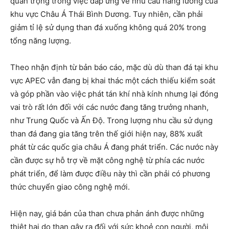
quan trọng trong việc đáp ứng về nhu cầu năng lương của
khu vực Châu Á Thái Bình Dương. Tuy nhiên, cần phải
giảm tỉ lệ sử dụng than đá xuống không quá 20% trong
tổng năng lượng.
Theo nhận định từ bản báo cáo, mặc dù dù than đá tại khu
vực APEC vẫn đang bị khai thác một cách thiếu kiểm soát
và góp phần vào việc phát tán khí nhà kính nhưng lại đóng
vai trò rất lớn đối với các nước đang tăng trưởng nhanh,
như Trung Quốc và Ấn Độ. Trong lượng nhu cầu sử dụng
than đá đang gia tăng trên thế giới hiện nay, 88% xuất
phát từ các quốc gia châu Á đang phát triển. Các nước này
cần được sự hỗ trợ về mặt công nghệ từ phía các nước
phát triển, để làm được điều này thì cần phải có phương
thức chuyển giao công nghệ mới.
Hiện nay, giá bán của than chưa phản ánh được những
thiệt hại do than gây ra đối với sức khoẻ con người, môi