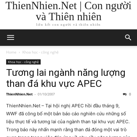
ThienNhien.Net | Con người
và Thiên nhiên
liên kết con người và thiên nhiên
Home
Khoa học - công nghệ
Khoa học - công nghệ
Tương lai ngành năng lượng
than đá khu vực APEC
ThienNhien.Net
-
01/10/2007
0
ThienNhien.Net – Tại hội nghị APEC hồi đầu tháng 9,
WWF đã công bố một bản báo cáo nghiên cứu những số
liệu thực tế và tương lai của ngành than tại khu vực APEC.
Trong báo này nhấn mạnh rằng than đá đóng một vai trò