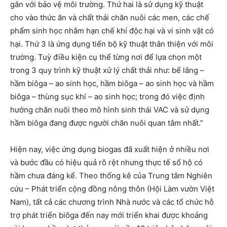
gắn với bảo vệ môi trường. Thứ hai là sử dụng kỹ thuật
cho vào thức ăn và chất thải chăn nuôi các men, các chế
phẩm sinh học nhằm hạn chế khí độc hại và vi sinh vật có
hại. Thứ 3 là ứng dụng tiến bộ kỹ thuật thân thiện với môi
trường. Tuỳ điều kiện cụ thể từng nơi để lựa chọn một
trong 3 quy trình kỹ thuật xử lý chất thải như: bể lắng –
hầm biôga – ao sinh học, hầm biôga – ao sinh học và hầm
biôga – thùng sục khí – ao sinh học; trong đó việc định
hướng chăn nuôi theo mô hình sinh thái VAC và sử dụng
hầm biôga đang được người chăn nuôi quan tâm nhất.”
Hiện nay, việc ứng dụng biogas đã xuất hiện ở nhiều nơi
và bước đầu có hiệu quả rõ rệt nhưng thực tế số hộ có
hầm chưa đáng kể. Theo thống kê của Trung tâm Nghiên
cứu – Phát triển cộng đồng nông thôn (Hội Làm vườn Việt
Nam), tất cả các chương trình Nhà nước và các tổ chức hỗ
trợ phát triển biôga đến nay mới triển khai được khoảng