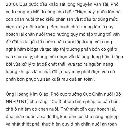
2010). Qua bước đầu khảo sát, ông Nguyễn Văn Tài, Phó
vụ trưởng Vụ Môi trường cho biết: “Hiện nay, phần lớn bà
con chăn nuôi theo kiểu phân tán và ít đầu tư đúng mức
việc xử lý môi trường. Bên cạnh chủ trương lớn là quy
hoạch lại chăn nuôi theo hướng quy mô tập trung thì vấn
đề đặt ra là gắn tổ chức chăn nuôi tập trung với công
nghệ hầm biôga và tạo lập thị trường phân bón có giá trị
cao sau xử lý; nhưng mũi nhọn vẫn là ứng dụng hầm biôga
bởi vừa xử lý triệt để chất thải, vừa tạo ra nguồn năng
lượng khí gas làm chất đốt, chạy máy phát điện vừa có
phân bón phục vụ sản xuất rau quả an toàn”.
Ông Hoàng Kim Giao, Phó cục trưởng Cục Chăn nuôi (Bộ
NN -PTNT) cho rằng: “Có 3 nhóm biện pháp cơ bản hạn
chế ô nhiễm do chăn nuôi. Thứ nhất cần quy hoạch lại,
đưa chăn nuôi ra xa đô thị, khu dân cư, khu công nghiệp
và nhất thiết phải thực hiện quy định chăn nuôi an toàn