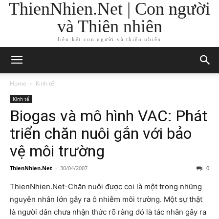
ThienNhien.Net | Con người
và Thiên nhiên
liên kết con người và thiên nhiên
Home
Kinh tế
Kinh tế
Biogas và mô hình VAC: Phát
triển chăn nuôi gắn với bảo
vệ môi trường
ThienNhien.Net
-
30/04/2007
0
ThienNhien.Net-Chăn nuôi được coi là một trong những
nguyên nhân lớn gây ra ô nhiễm môi trường. Một sự thật
là người dân chưa nhận thức rõ ràng đó là tác nhân gây ra