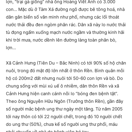
lợn, “trại gà giống” nhà ông Hoàng Viết Ánh có 3.000
con… Mặc dù ở Tàm Xá đường ngõ được bê tông hoá, nhà
dân gắn biển số văn minh như phố, nhưng các lối thoát
nước thải đều đen ngòm phân rác. Dân xã này lo nước thải
tù đọng ngấm xuống mạch nước ngầm và thường kinh hãi
khi trời mưa, nước dềnh lên đường làng toàn phân bò,
lợn…
Xã Cảnh Hưng (Tiên Du – Bắc Ninh) có tới 90% số hộ chăn
nuôi, trong đó mật độ lớn nhất ở thôn Rền. Bình quân mỗi
hộ có 200m2 đất nhưng nuôi tới 50-60 con lợn và bò. Do
chung sống với mùi xú uế ô nhiễm, dân thôn Rền và xã
Cảnh Hưng hiện canh cánh nỗi lo “bóng đen bệnh tật”.
Theo ông Nguyễn Hữu Ngôn (Trưởng thôn Rền), gần đây
số người mắc bệnh ung thư ngày một tăng. Từ năm 2005
tới nay thôn có tới 22 người chết, trong đó 10 người chết
do ung thư (50%), chưa kể số người ung thư phổi, máu
phải chuyển về nhà do bệnh viện bó tay…