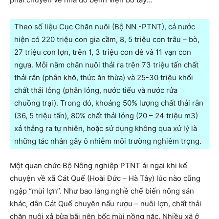
Theo số liệu Cục Chăn nuôi (Bộ NN -PTNT), cả nước
hiện có 220 triệu con gia cầm, 8, 5 triệu con trâu – bò,
27 triệu con lợn, trên 1, 3 triệu con dê và 11 vạn con
ngựa. Mỗi năm chăn nuôi thải ra trên 73 triệu tấn chất
thải rắn (phân khô, thức ăn thừa) và 25-30 triệu khối
chất thải lỏng (phân lỏng, nước tiểu và nước rửa
chuồng trại). Trong đó, khoảng 50% lượng chất thải rắn
(36, 5 triệu tấn), 80% chất thải lỏng (20 – 24 triệu m3)
xả thẳng ra tự nhiên, hoặc sử dụng không qua xử lý là
những tác nhân gây ô nhiễm môi trường nghiêm trọng.
Một quan chức Bộ Nông nghiệp PTNT ái ngại khi kể
chuyện về xã Cát Quế (Hoài Đức – Hà Tây) lúc nào cũng
ngập “mùi lợn”. Như bao làng nghề chế biến nông sản
khác, dân Cát Quế chuyên nấu rượu – nuôi lợn, chất thải
chăn nuôi xả bừa bãi nên bốc mùi nồng nặc. Nhiều xã ở