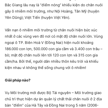
Bắc Giang lâu nay là “điểm nóng” khiếu kiện do chăn nuôi
gây ô nhiễm môi trường, như Nội Hoàng, Tân Mỹ (huyện
Yên Dũng); Việt Tiến (huyện Việt Yên).
Vấn nạn ô nhiễm môi trường từ chăn nuôi hiện bức xúc
nhất ở các vùng ven đô nơi có mật độ chăn nuôi lớn. Vùng
ngoại ô TP. Biên Hoà V (Đồng Nai) hiện nuôi khoảng
186.000 con lợn, 500.000 con gia cầm và 3.400 con trâu –
bò; mật độ chăn nuôi lên tới 120 con lợn và 315 con gia
cầm/ha. Bởi thế, người dân nhiều thôn kêu trời và khiếu
kiện nhau vì không thể sống chung với ô nhiễm!
Giải pháp nào?
Vụ Môi trường mới được Bộ Tài nguyên – Môi trường giao
chủ trì thực hiện dự án quản lý chất thải chăn nuôi ở 2 địa
bàn “điểm” của Hà Tây và Đồng Nai trong 5 năm (2006-