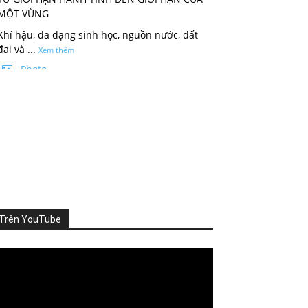
MỘT VÙNG
Khí hậu, đa dạng sinh học, nguồn nước, đất
đai và
...
Xem thêm
Photo
Xem trên Facebook
·
Chia sẻ
ThienNhien.Net
3 ngày trước
KHI HỆ SINH THÁI VƯỢT NGƯỠNG
Thiên nhiên thường tạo cho con người cảm
giác rằng mọi thứ vẫn đang t
...
Xem thêm
Trên YouTube
Photo
Xem trên Facebook
·
Chia sẻ
deo
ayer
ThienNhien.Net
4 ngày trước