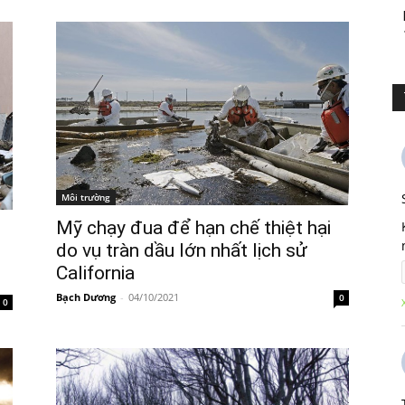
Môi trường
Mỹ chạy đua để hạn chế thiệt hại
do vụ tràn dầu lớn nhất lịch sử
California
Bạch Dương
-
04/10/2021
0
0