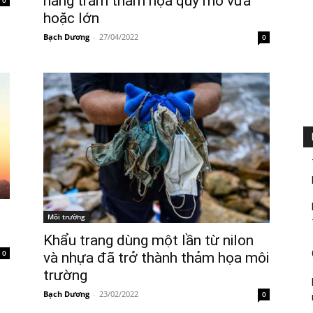
hàng trăm thảm họa quy mô vừa
0
hoặc lớn
Bạch Dương
-
27/04/2022
0
Môi trường
Khẩu trang dùng một lần từ nilon
0
và nhựa đã trở thành thảm họa môi
trường
Bạch Dương
-
23/02/2022
0