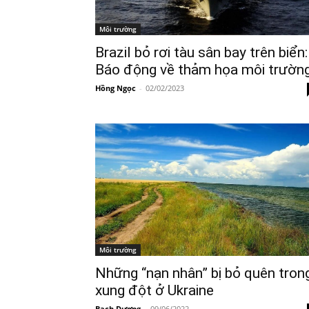
Môi trường
Brazil bỏ rơi tàu sân bay trên biển:
Báo động về thảm họa môi trườn
Hồng Ngọc
-
02/02/2023
Môi trường
Những “nạn nhân” bị bỏ quên tron
xung đột ở Ukraine
Bạch Dương
-
09/06/2022