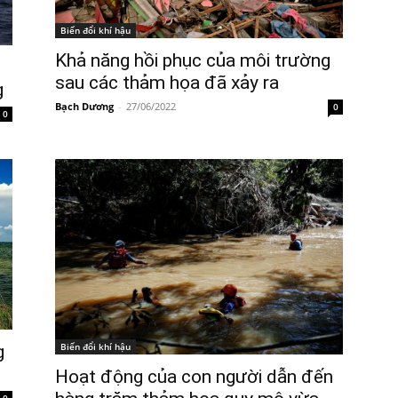
Biến đổi khí hậu
Khả năng hồi phục của môi trường
sau các thảm họa đã xảy ra
g
Bạch Dương
-
27/06/2022
0
0
Biến đổi khí hậu
g
Hoạt động của con người dẫn đến