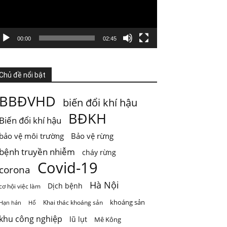
GIỚI HẠN SINH THÁI KHÔNG PHẢI LÀ GIỚI
HẠN PHÁT TRIỂN
Nước từ sông được dùng cho sinh hoạt, tưới
00:00
02:45
ti
...
Xem thêm
Photo
Chủ đề nổi bật
Xem trên Facebook
·
Chia sẻ
BBĐVHD
biến đổi khí hậu
ThienNhien.Net
BĐKH
Biến đổi khí hậu
5 ngày trước
bảo vệ môi trường
Bảo vệ rừng
Mai Châu mùa em thơm nếp xôi
bệnh truyền nhiễm
cháy rừng
Chỉ một câu thơ của Quang Dũng cũng đủ để
Covid-19
đưa Mai Châu trở thành một
...
Xem thêm
corona
Photo
Hà Nội
Dịch bệnh
cơ hội việc làm
Xem trên Facebook
·
Chia sẻ
khoáng sản
Khai thác khoáng sản
Hạn hán
Hổ
khu công nghiệp
lũ lụt
Mê Kông