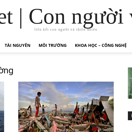
t | Con người 
liên kết con người và thiên nhiên
TÀI NGUYÊN
MÔI TRƯỜNG
KHOA HỌC – CÔNG NGHỆ
ường