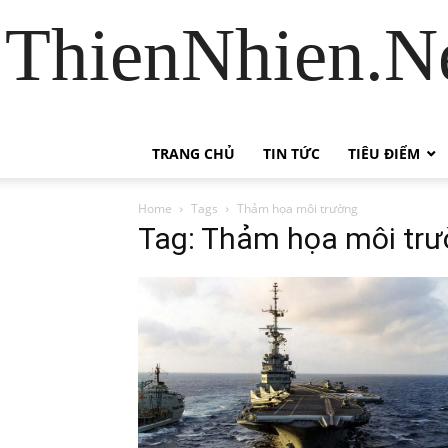
ThienNhien.Ne
TRANG CHỦ
TIN TỨC
TIÊU ĐIỂM
Home
Tags
Thảm họa môi trường
Tag: Thảm họa môi tr