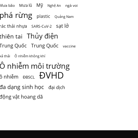
Mỹ
Mưa lũ
Mưa bão
ngà voi
Nghệ An
phá rừng
plastic
Quảng Nam
sạt lở
rác thải nhựa
SARS-CoV-2
Thủy điện
thiên tai
Trung Quốc
Trung Quốc
vaccine
Ô nhiễm không khí
xả thải
Ô nhiễm môi trường
ĐVHD
ô nhiễm
ĐBSCL
đa dạng sinh học
đại dịch
động vật hoang dã