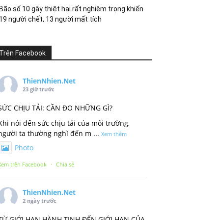
Bão số 10 gây thiệt hại rất nghiêm trọng khiến
19 người chết, 13 người mất tích
Trên Facebook
ThienNhien.Net
23 giờ trước
SỨC CHỊU TẢI: CẦN ĐO NHỮNG GÌ?
Khi nói đến sức chịu tải của môi trường,
người ta thường nghĩ đến m
...
Xem thêm
Photo
Xem trên Facebook
·
Chia sẻ
ThienNhien.Net
2 ngày trước
TỪ GIỚI HẠN HÀNH TINH ĐẾN GIỚI HẠN CỦA