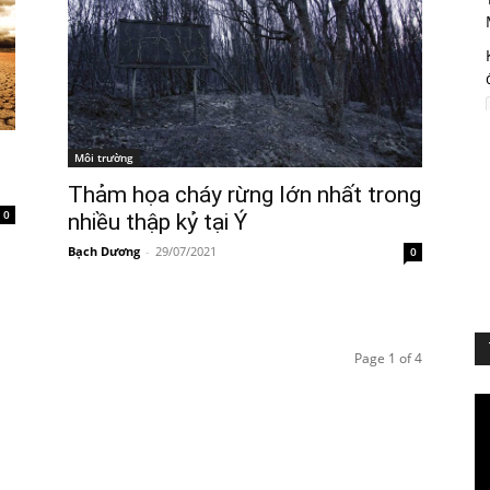
Môi trường
Thảm họa cháy rừng lớn nhất trong
0
nhiều thập kỷ tại Ý
Bạch Dương
-
29/07/2021
0
Page 1 of 4
Vi
Pl