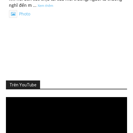
nghĩ đến m
...
Xem thêm
Photo
Xem trên Facebook
·
Chia sẻ
ThienNhien.Net
2 ngày trước
TỪ GIỚI HẠN HÀNH TINH ĐẾN GIỚI HẠN CỦA MỘT VÙNG
Khí hậu, đa dạng sinh học, nguồn nước, đất đai và
...
Xem
thêm
Photo
Trên YouTube
Xem trên Facebook
·
Chia sẻ
Video
Player
ThienNhien.Net
3 ngày trước
KHI HỆ SINH THÁI VƯỢT NGƯỠNG