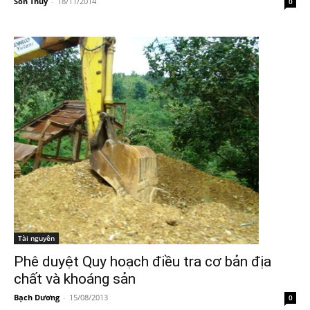
Son Thuy
-
18/11/2014
0
Tài nguyên
Phê duyệt Quy hoạch điều tra cơ bản địa
chất và khoáng sản
Bạch Dương
-
15/08/2013
0