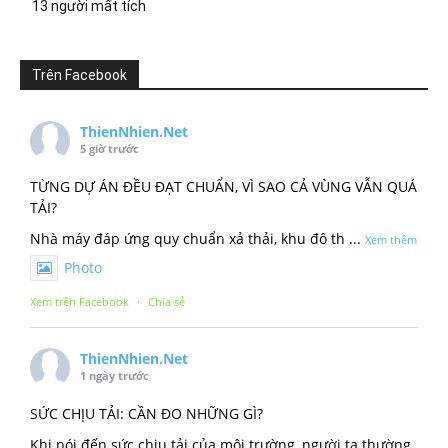
13 người mất tích
Trên Facebook
ThienNhien.Net
5 giờ trước
TỪNG DỰ ÁN ĐỀU ĐẠT CHUẨN, VÌ SAO CẢ VÙNG VẪN QUÁ
TẢI?
Nhà máy đáp ứng quy chuẩn xả thải, khu đô th
...
Xem thêm
Photo
Xem trên Facebook
·
Chia sẻ
ThienNhien.Net
1 ngày trước
SỨC CHỊU TẢI: CẦN ĐO NHỮNG GÌ?
Khi nói đến sức chịu tải của môi trường, người ta thường