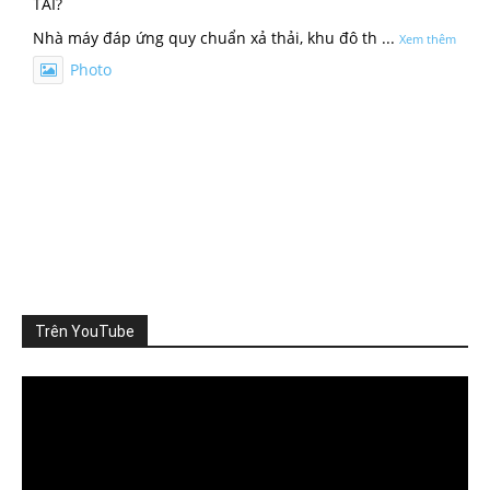
TẢI?
Nhà máy đáp ứng quy chuẩn xả thải, khu đô th
...
Xem thêm
Photo
Xem trên Facebook
·
Chia sẻ
ThienNhien.Net
3 ngày trước
SỨC CHỊU TẢI: CẦN ĐO NHỮNG GÌ?
Khi nói đến sức chịu tải của môi trường, người ta thường
nghĩ đến m
...
Xem thêm
Photo
Trên YouTube
Xem trên Facebook
·
Chia sẻ
Video
Player
ThienNhien.Net
4 ngày trước
TỪ GIỚI HẠN HÀNH TINH ĐẾN GIỚI HẠN CỦA MỘT VÙNG