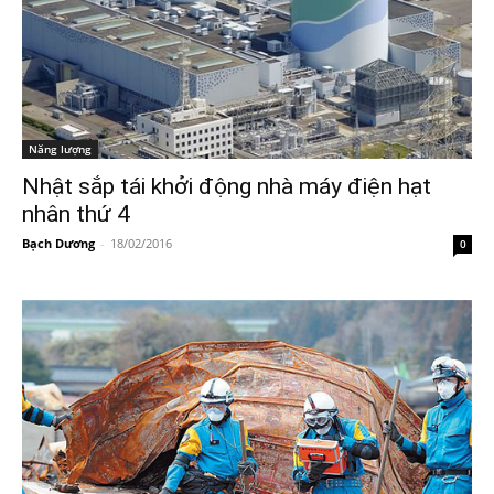
Năng lượng
Nhật sắp tái khởi động nhà máy điện hạt
nhân thứ 4
Bạch Dương
-
18/02/2016
0