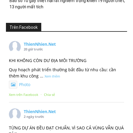
Bão số 10 gây thiệt hại rất nghiêm trọng khiến 19 người chết,
13 người mất tích
Trên Facebook
ThienNhien.Net
20 giờ trước
KHI KHÔNG CÒN DƯ ĐỊA MÔI TRƯỜNG
Quy hoạch phát triển thường bắt đầu từ nhu cầu: cần
thêm khu công
...
Xem thêm
Photo
Xem trên Facebook
·
Chia sẻ
ThienNhien.Net
2 ngày trước
TỪNG DỰ ÁN ĐỀU ĐẠT CHUẨN, VÌ SAO CẢ VÙNG VẪN QUÁ