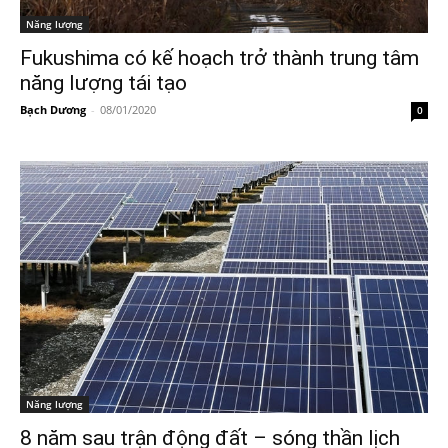
Năng lượng
Fukushima có kế hoạch trở thành trung tâm
năng lượng tái tạo
Bạch Dương
-
08/01/2020
0
Năng lượng
8 năm sau trận động đất – sóng thần lịch