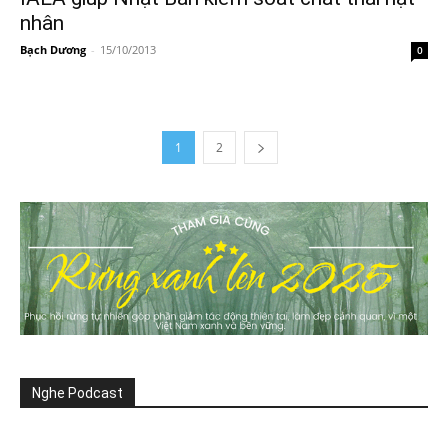
nhân
Bạch Dương
-
15/10/2013
0
1
2
Nghe Podcast