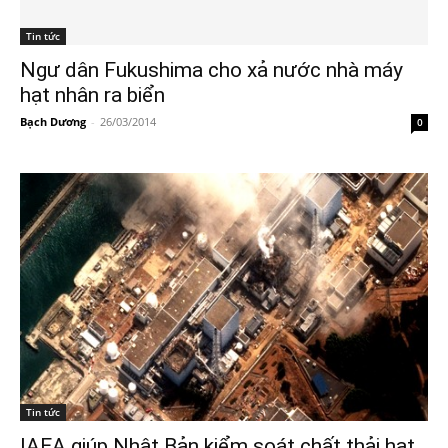
Tin tức
Ngư dân Fukushima cho xả nước nhà máy
hạt nhân ra biển
Bạch Dương
-
26/03/2014
0
Tin tức
IAEA giúp Nhật Bản kiểm soát chất thải hạt