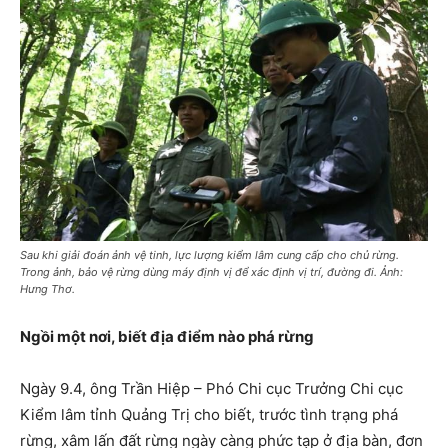
Sau khi giải đoán ảnh vệ tinh, lực lượng kiểm lâm cung cấp cho chủ rừng.
Trong ảnh, bảo vệ rừng dùng máy định vị để xác định vị trí, đường đi. Ảnh:
Hưng Thơ.
Ngồi một nơi, biết địa điểm nào phá rừng
Ngày 9.4, ông Trần Hiệp – Phó Chi cục Trưởng Chi cục
Kiểm lâm tỉnh Quảng Trị cho biết, trước tình trạng phá
rừng, xâm lấn đất rừng ngày càng phức tạp ở địa bàn, đơn