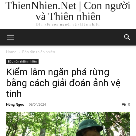
ThienNhien.Net | Con người
và Thiên nhiên
liên kết con người và thiên nhiên
Home
Bảo tồn thiên nhiên
Bảo tồn thiên nhiên
Kiểm lâm ngăn phá rừng
bằng cách giải đoán ảnh vệ
tinh
Hồng Ngọc
-
09/04/2024
0