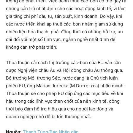
lượng để phát triển. Việc đánh thuế các-bon có thể gây ra
những cản trở nhất định cho các hoạt động kinh tế, vì làm
gia tăng chi phí đầu tư, sản xuất, kinh doanh. Do vậy, khi
các nước triển khai áp thuế các-bon nhằm giảm sử dụng
nhiên liệu hóa thạch, phải đồng thời có những hỗ trợ, ưu
đãi đối với một số lĩnh vực, ngành nghề nhất định để
không cản trở phát triển.
Thỏa thuận cải cách thị trường các-bon của EU vẫn cần
được Nghị viện châu Âu và Hội đồng châu Âu thông qua.
Bộ trưởng Môi trường Séc, nước đang là Chủ tịch luân
phiên EU, ông Marian Jurecka (M.Du-re-xca) nhấn mạnh:
Thỏa thuận sẽ cho phép EU đáp ứng các mục tiêu về khí
hậu trong các lĩnh vực then chốt của nền kinh tế, đồng
thời bảo đảm hỗ trợ hiệu quả cho người lao động và
doanh nghiệp nhỏ dễ bị tổn thương nhất.
Nguồn:
Thanh Tùng/Báo Nhân dân