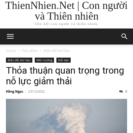
ThienNhien.Net | Con người
và Thiên nhiên
liên kết con người và thiên nhiên
Home
Tiêu điểm
Biến đổi khí hậu
Biến đổi khí hậu
Môi trường
Nổi bật
Thỏa thuận quan trọng trong
nỗ lực giảm thải
Hồng Ngọc
-
23/12/2022
0