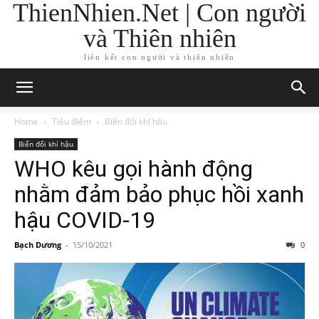
ThienNhien.Net | Con người
và Thiên nhiên
liên kết con người và thiên nhiên
Home
Tiêu điểm
Biến đổi khí hậu
Biến đổi khí hậu
WHO kêu gọi hành động
nhằm đảm bảo phục hồi xanh
hậu COVID-19
Bạch Dương
-
15/10/2021
0