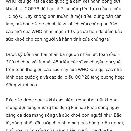
WHO kêu gọi tất cả các quốc gia cam kết hành động dứt
khoát tại COP26 để hạn chế sự nóng lên toàn cầu ở mức
1,5 độ C. Đây không đơn thuần là một điều đúng đắn cần
làm, mà hơn cả, đó chính là vì lợi ích của chúng ta. Báo
cáo mới của WHO nhấn mạnh 10 việc ưu tiên để đảm bảo
sức khoẻ cho con người và hành tinh của chúng ta”.
Được ký bởi trên hai phần ba nguồn nhân lực toàn cầu –
300 tổ chức với ít nhất 45 triệu bác sĩ và chuyên gia y tế
trên toàn thế giới, báo cáo này của WHO kêu gọi các nhà
lãnh đạo quốc gia và các đại biểu COP26 tăng cường hoạt
động vì khí hậu.
Báo cáo được đưa ra khi các hiện tượng thời tiết không
mong đợi cùng những tác động khí hậu khác đang ngày
càng đe doạ mạng sống và sức khoẻ con người như: Bão
lũ, sóng nhiệt đã cướp đi sinh mạng của hàng triệu người,
huỷ hoại cuộc sống của hàng triệu người, đe dọa hệ