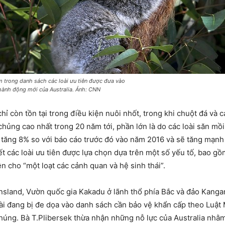
m trong danh sách các loài ưu tiên được đưa vào
ành động mới của Australia. Ảnh: CNN
hỉ còn tồn tại trong điều kiện nuôi nhốt, trong khi chuột đá và
chủng cao nhất trong 20 năm tới, phần lớn là do các loài săn mồ
 tăng 8% so với báo cáo trước đó vào năm 2016 và sẽ tăng mạnh
t các loài ưu tiên được lựa chọn dựa trên một số yếu tố, bao gồ
ện cho “một loạt các cảnh quan và hệ sinh thái”.
sland, Vườn quốc gia Kakadu ở lãnh thổ phía Bắc và đảo Kanga
oài đang bị đe dọa vào danh sách cần bảo vệ khẩn cấp theo Luật
chúng. Bà T.Plibersek thừa nhận những nỗ lực của Australia nhằm