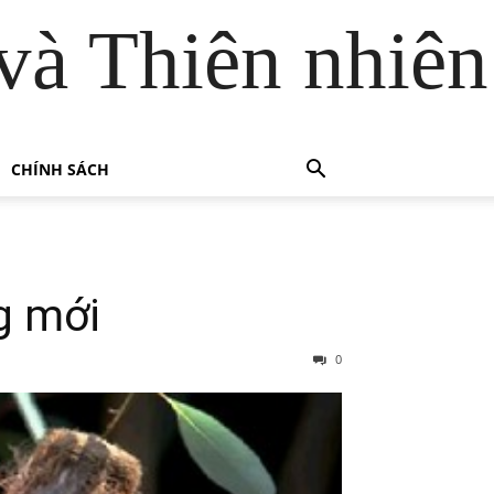
và Thiên nhiên
CHÍNH SÁCH
g mới
0