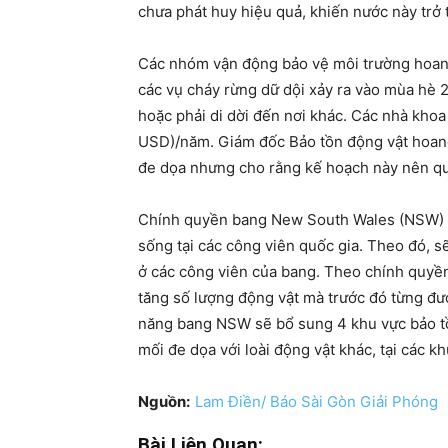
chưa phát huy hiệu quả, khiến nước này trở 
Các nhóm vận động bảo vệ môi trường hoang
các vụ cháy rừng dữ dội xảy ra vào mùa hè 20
hoặc phải di dời đến nơi khác. Các nhà khoa 
USD)/năm. Giám đốc Bảo tồn động vật hoang d
đe dọa nhưng cho rằng kế hoạch này nên quy 
Chính quyền bang New South Wales (NSW) cũ
sống tại các công viên quốc gia. Theo đó, s
ở các công viên của bang. Theo chính quyền
tăng số lượng động vật mà trước đó từng đượ
năng bang NSW sẽ bổ sung 4 khu vực bảo tồn
mối đe dọa với loài động vật khác, tại các k
Nguồn:
Lam Điền/ Báo Sài Gòn Giải Phóng
Bài Liên Quan: