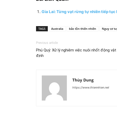
Gia Lai: Từng vạt rừng tự nhiên tiếp tục
TAGS
Australia
bảo tồn thiên nhiên
Nguy cơ tu
Previous article
Phú Quý: Xử lý nghiêm việc nuôi nhốt động vậ
định
Thùy Dung
https://www.thiennhien.net