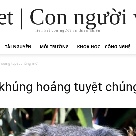
t | Con người 
liên kết con người và thiên nhiên
TÀI NGUYÊN
MÔI TRƯỜNG
KHOA HỌC – CÔNG NGHỆ
hoảng tuyệt chủng mới
khủng hoảng tuyệt chủn