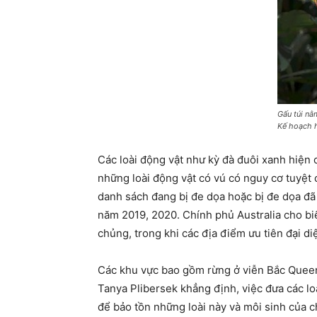
Gấu túi nằ
Kế hoạch h
Các loài động vật như kỳ đà đuôi xanh hiện c
những loài động vật có vú có nguy cơ tuyệt 
danh sách đang bị đe dọa hoặc bị đe dọa đã
năm 2019, 2020. Chính phủ Australia cho biế
chủng, trong khi các địa điểm ưu tiên đại di
Các khu vực bao gồm rừng ở viễn Bắc Queen
Tanya Plibersek khẳng định, việc đưa các l
để bảo tồn những loài này và môi sinh của 