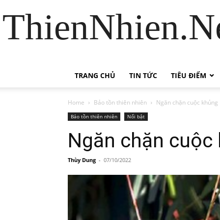
ThienNhien.Ne
TRANG CHỦ
TIN TỨC
TIÊU ĐIỂM
Home
Bảo tồn thiên nhiên
Ngăn chặn cuộc khủng 
Bảo tồn thiên nhiên
Nổi bật
Ngăn chặn cuộc 
Thùy Dung
-
07/10/2022