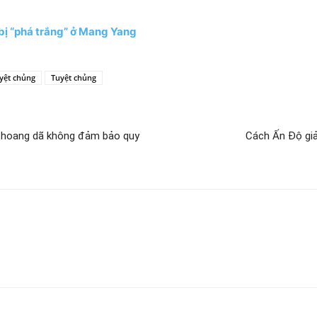
 bị “phá trắng” ở Mang Yang
yệt chủng
Tuyệt chủng
t hoang dã không đảm bảo quy
Cách Ấn Độ giả