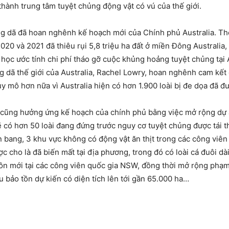
thành trung tâm tuyệt chủng động vật có vú của thế giới.
 dã đã hoan nghênh kế hoạch mới của Chính phủ Australia. The
20 và 2021 đã thiêu rụi 5,8 triệu ha đất ở miền Đông Australia,
học ước tính chi phí tháo gỡ cuộc khủng hoảng tuyệt chủng tại A
ã thế giới của Australia, Rachel Lowry, hoan nghênh cam kết củ
mô hơn nữa vì Australia hiện có hơn 1.900 loài bị đe dọa đã đượ
ng hưởng ứng kế hoạch của chính phủ bằng việc mở rộng dự án
ẽ có hơn 50 loài đang đứng trước nguy cơ tuyệt chủng được tái t
 bang, 3 khu vực không có động vật ăn thịt trong các công viên
c cho là đã biến mất tại địa phương, trong đó có loài cá đuôi d
 mới tại các công viên quốc gia NSW, đồng thời mở rộng phạm v
hu bảo tồn dự kiến có diện tích lên tới gần 65.000 ha…