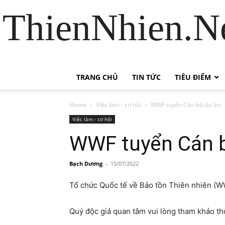
ThienNhien.Ne
TRANG CHỦ
TIN TỨC
TIÊU ĐIỂM
Home
Việc làm - cơ hội
WWF tuyển Cán bộ dự án
Việc làm - cơ hội
WWF tuyển Cán 
Bạch Dương
-
15/07/2022
Tổ chức Quốc tế về Bảo tồn Thiên nhiên (
Quý độc giả quan tâm vui lòng tham khảo thôn