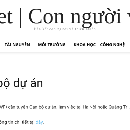
t | Con người 
liên kết con người và thiên nhiên
TÀI NGUYÊN
MÔI TRƯỜNG
KHOA HỌC – CÔNG NGHỆ
bộ dự án
WWF) cần
tuyển Cán bộ dự án, làm việc tại Hà Nội hoặc Quảng Trị.
g tin chi tiết tại
đây
.