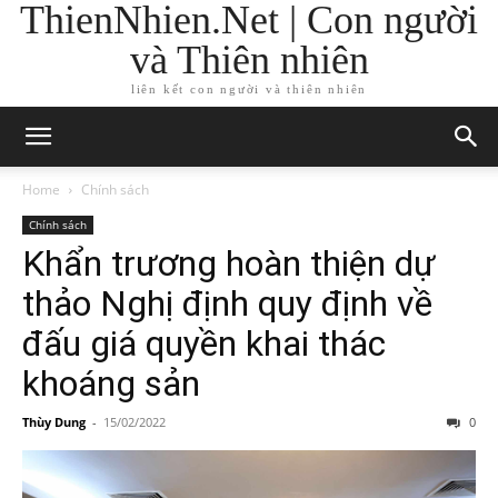
ThienNhien.Net | Con người
và Thiên nhiên
liên kết con người và thiên nhiên
Home
Chính sách
Chính sách
Khẩn trương hoàn thiện dự
thảo Nghị định quy định về
đấu giá quyền khai thác
khoáng sản
Thùy Dung
-
15/02/2022
0