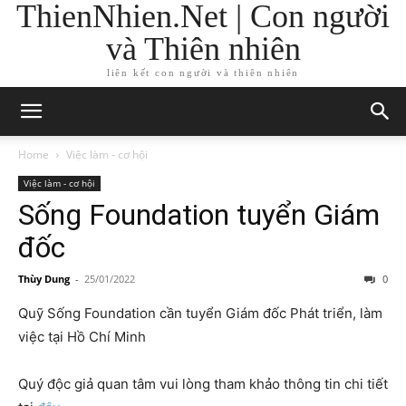
ThienNhien.Net | Con người
và Thiên nhiên
liên kết con người và thiên nhiên
Home
Việc làm - cơ hội
Việc làm - cơ hội
Sống Foundation tuyển Giám
đốc
Thùy Dung
-
25/01/2022
0
Quỹ Sống Foundation cần tuyển Giám đốc Phát triển, làm
việc tại Hồ Chí Minh
Quý độc giả quan tâm vui lòng tham khảo thông tin chi tiết