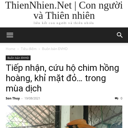
ThienNhien.Net | Con người
và Thiên nhiên
liên kết con người và thiên nhiên
Home
Tiêu điểm
Buôn bán ĐVHD
Buôn bán ĐVHD
Tiếp nhận, cứu hộ chim hồng
hoàng, khỉ mặt đỏ… trong
mùa dịch
Son Thuy
-
19/08/2021
0