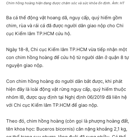
Chim hồng hoàng hiện đang được chăm sóc và sức khỏe ổn định. Ảnh: HT
Ba cá thể động vật hoang dã, nguy cấp, quý hiếm gồm
chim, rùa và rái cá đã được người dân giao nộp cho Chi
cục Kiểm lâm TP.HCM cứu hộ.
Ngày 18-8, Chi cục Kiểm lâm TP.HCM vừa tiếp nhận một
con chim hồng hoàng để cứu hộ từ người dân ở quận 8 tự
nguyện giao nộp.
Con chim hồng hoàng do người dân bắt được, khi phát
hiện đây là loài động vật rừng nguy cấp, quý hiếm thuộc
nhóm IB, được quy định tại Nghị định 06/2019 đã liên hệ
với Chi cục Kiểm lâm TP.HCM để giao nộp.
Theo đó, chim hồng hoàng (còn gọi là phượng hoàng đất,
tên khoa học: Buceros bicornis) cân nặng khoảng 2,1 kg,
cơ thể trạng suy nhược, lông đuôi đã rụng nhiều. Cá thể