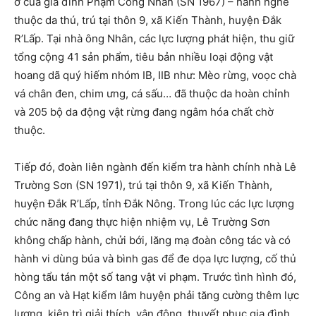
ở của gia đình Phạm Công Nhân (SN 1967) – hành nghề
thuộc da thú, trú tại thôn 9, xã Kiến Thành, huyện Đắk
R’Lấp. Tại nhà ông Nhân, các lực lượng phát hiện, thu giữ
tổng cộng 41 sản phẩm, tiêu bản nhiều loại động vật
hoang dã quý hiếm nhóm IB, IIB như: Mèo rừng, voọc chà
vá chân đen, chim ưng, cá sấu… đã thuộc da hoàn chỉnh
và 205 bộ da động vật rừng đang ngâm hóa chất chờ
thuộc.
Tiếp đó, đoàn liên ngành đến kiểm tra hành chính nhà Lê
Trường Sơn (SN 1971), trú tại thôn 9, xã Kiến Thành,
huyện Đắk R’Lấp, tỉnh Đắk Nông. Trong lúc các lực lượng
chức năng đang thực hiện nhiệm vụ, Lê Trường Sơn
không chấp hành, chửi bới, lăng mạ đoàn công tác và có
hành vi dùng búa và bình gas để đe dọa lực lượng, cố thủ
hòng tẩu tán một số tang vật vi phạm. Trước tình hình đó,
Công an và Hạt kiểm lâm huyện phải tăng cường thêm lực
lượng, kiên trì giải thích, vận động, thuyết phục gia đình