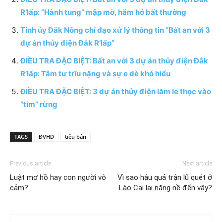
R’lấp: “Hành tung” mập mờ, hăm hở bất thường
Tỉnh ủy Đắk Nông chỉ đạo xử lý thông tin “Bất an với 3
dự án thủy điện Đắk R’lấp”
ĐIỀU TRA ĐẶC BIỆT: Bất an với 3 dự án thủy điện Đắk
R’lấp: Tâm tư trĩu nặng và sự e dè khó hiểu
ĐIỀU TRA ĐẶC BIỆT: 3 dự án thủy điện lăm le thọc vào
“tim” rừng
TAGS
ĐVHD
tiêu bản
Previous article
Next article
Luật mơ hồ hay con người vô
Vì sao hậu quả trận lũ quét ở
cảm?
Lào Cai lại nặng nề đến vậy?