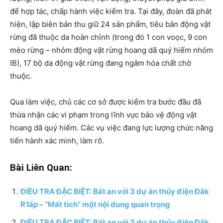
để hợp tác, chấp hành việc kiểm tra. Tại đây, đoàn đã phát
hiện, lập biên bản thu giữ 24 sản phẩm, tiêu bản động vật
rừng đã thuộc da hoàn chỉnh (trong đó 1 con voọc, 9 con
mèo rừng – nhóm động vật rừng hoang dã quý hiếm nhóm
IB), 17 bộ da động vật rừng đang ngâm hóa chất chờ
thuộc.
Qua làm việc, chủ các cơ sở được kiểm tra bước đầu đã
thừa nhận các vi phạm trong lĩnh vực bảo vệ động vật
hoang dã quý hiếm. Các vụ việc đang lực lượng chức năng
tiến hành xác minh, làm rõ.
Bài Liên Quan:
ĐIỀU TRA ĐẶC BIỆT: Bất an với 3 dự án thủy điện Đắk
R’lấp – “Mất tích” một nội dung quan trọng
ĐIỀU TRA ĐẶC BIỆT: Bất an với 3 dự án thủy điện Đắk