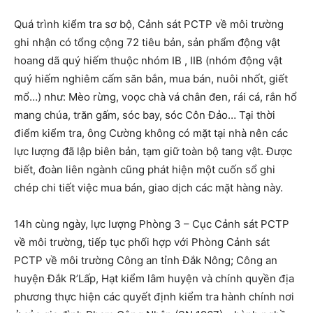
Quá trình kiểm tra sơ bộ, Cảnh sát PCTP về môi trường
ghi nhận có tổng cộng 72 tiêu bản, sản phẩm động vật
hoang dã quý hiếm thuộc nhóm IB , IIB (nhóm động vật
quý hiếm nghiêm cấm săn bắn, mua bán, nuôi nhốt, giết
mổ…) như: Mèo rừng, voọc chà vá chân đen, rái cá, rắn hổ
mang chúa, trăn gấm, sóc bay, sóc Côn Đảo… Tại thời
điểm kiểm tra, ông Cường không có mặt tại nhà nên các
lực lượng đã lập biên bản, tạm giữ toàn bộ tang vật. Được
biết, đoàn liên ngành cũng phát hiện một cuốn sổ ghi
chép chi tiết việc mua bán, giao dịch các mặt hàng này.
14h cùng ngày, lực lượng Phòng 3 – Cục Cảnh sát PCTP
về môi trường, tiếp tục phối hợp với Phòng Cảnh sát
PCTP về môi trường Công an tỉnh Đắk Nông; Công an
huyện Đắk R’Lấp, Hạt kiểm lâm huyện và chính quyền địa
phương thực hiện các quyết định kiểm tra hành chính nơi