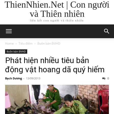
ThienNhien.Net | Con người
và Thiên nhiên
liên kết con người và thiên nhiên
Home
Tiêu điểm
Buôn bán ĐVHD
Buôn bán ĐVHD
Phát hiện nhiều tiêu bản
động vật hoang dã quý hiếm
Bạch Dương
-
13/09/2013
0