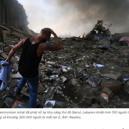
ammonium nitrat đã phát nổ tại khu cảng thủ đô Beirut, Lebanon khiến hơn 150 người 
g và khoảng 300.000 người bị mất nơi ở. Ảnh: Reuters.