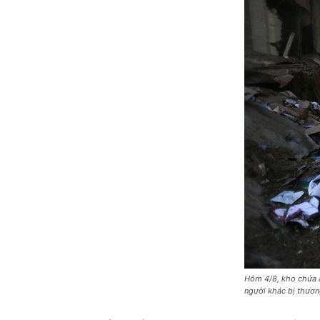
Hôm 4/8, kho chứa 
người khác bị thươn