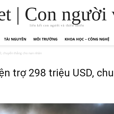
t | Con người 
liên kết con người và thiên nhiên
TÀI NGUYÊN
MÔI TRƯỜNG
KHOA HỌC – CÔNG NGHỆ
D, chuyển thẳng cho nạn nhân
̣n trợ 298 triệu USD, chu