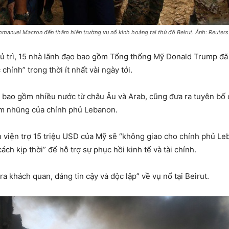
anuel Macron đến thăm hiện trường vụ nổ kinh hoàng tại thủ đô Beirut. Ảnh: Reuters
ủ trì, 15 nhà lãnh đạo bao gồm Tổng thống Mỹ Donald Trump đã 
hính” trong thời ít nhất vài ngày tới.
, bao gồm nhiều nước từ châu Âu và Arab, cũng đưa ra tuyên bố 
m nhũng của chính phủ Lebanon.
 viện trợ 15 triệu USD của Mỹ sẽ “không giao cho chính phủ Leb
ch kịp thời” để hỗ trợ sự phục hồi kinh tế và tài chính.
a khách quan, đáng tin cậy và độc lập” về vụ nổ tại Beirut.