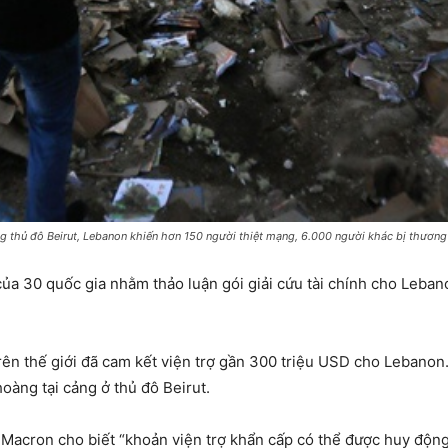
g thủ đô Beirut, Lebanon khiến hơn 150 người thiệt mạng, 6.000 người khác bị thương
của 30 quốc gia nhằm thảo luận gói giải cứu tài chính cho Lebano
rên thế giới đã cam kết viện trợ gần 300 triệu USD cho Lebanon
àng tại cảng ở thủ đô Beirut.
cron cho biết “khoản viện trợ khẩn cấp có thể được huy động 