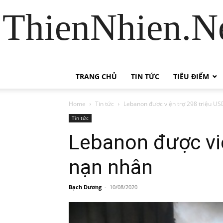
ThienNhien.Ne
TRANG CHỦ
TIN TỨC
TIÊU ĐIỂM
Home
Tin tức
Lebanon được viện trợ 298 triệu US
Tin tức
Lebanon được viê
nạn nhân
Bạch Dương
-
10/08/2020