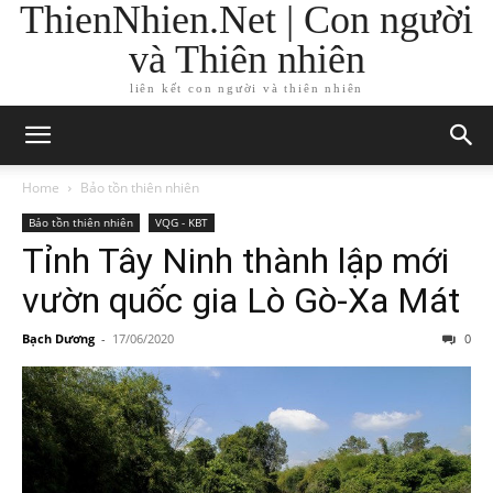
ThienNhien.Net | Con người
và Thiên nhiên
liên kết con người và thiên nhiên
Home
Bảo tồn thiên nhiên
Bảo tồn thiên nhiên
VQG - KBT
Tỉnh Tây Ninh thành lập mới
vườn quốc gia Lò Gò-Xa Mát
Bạch Dương
-
17/06/2020
0