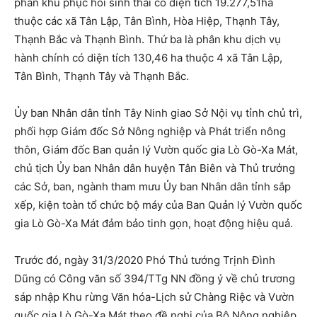
phân khu phục hồi sinh thái có diện tích 19.277,51ha
thuộc các xã Tân Lập, Tân Bình, Hòa Hiệp, Thạnh Tây,
Thạnh Bắc và Thạnh Bình. Thứ ba là phân khu dịch vụ
hành chính có diện tích 130,46 ha thuộc 4 xã Tân Lập,
Tân Bình, Thạnh Tây và Thạnh Bắc.
Ủy ban Nhân dân tỉnh Tây Ninh giao Sở Nội vụ tỉnh chủ trì,
phối hợp Giám đốc Sở Nông nghiệp và Phát triển nông
thôn, Giám đốc Ban quản lý Vườn quốc gia Lò Gò-Xa Mát,
chủ tịch Ủy ban Nhân dân huyện Tân Biên và Thủ trưởng
các Sở, ban, ngành tham mưu Ủy ban Nhân dân tỉnh sắp
xếp, kiện toàn tổ chức bộ máy của Ban Quản lý Vườn quốc
gia Lò Gò-Xa Mát đảm bảo tinh gọn, hoạt động hiệu quả.
Trước đó, ngày 31/3/2020 Phó Thủ tướng Trịnh Đình
Dũng có Công văn số 394/TTg NN đồng ý về chủ trương
sáp nhập Khu rừng Văn hóa-Lịch sử Chàng Riệc và Vườn
quốc gia Lò Gò-Xa Mát theo đề nghị của Bộ Nông nghiệp