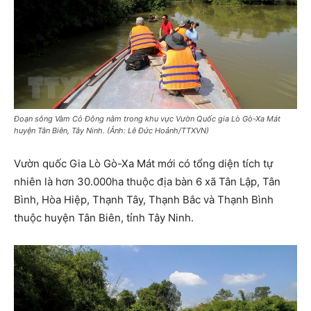
Đoạn sông Vàm Cỏ Đông nằm trong khu vực Vườn Quốc gia Lò Gò-Xa Mát
huyện Tân Biên, Tây Ninh. (Ảnh: Lê Đức Hoảnh/TTXVN)
Vườn quốc Gia Lò Gò-Xa Mát mới có tổng diện tích tự
nhiên là hơn 30.000ha thuộc địa bàn 6 xã Tân Lập, Tân
Bình, Hòa Hiệp, Thạnh Tây, Thạnh Bắc và Thạnh Bình
thuộc huyện Tân Biên, tỉnh Tây Ninh.