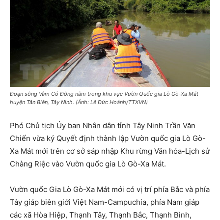
Đoạn sông Vàm Cỏ Đông nằm trong khu vực Vườn Quốc gia Lò Gò-Xa Mát
huyện Tân Biên, Tây Ninh. (Ảnh: Lê Đức Hoảnh/TTXVN)
Phó Chủ tịch Ủy ban Nhân dân tỉnh Tây Ninh Trần Văn
Chiến vừa ký Quyết định thành lập Vườn quốc gia Lò Gò-
Xa Mát mới trên cơ sở sáp nhập Khu rừng Văn hóa-Lịch sử
Chàng Riệc vào Vườn quốc gia Lò Gò-Xa Mát.
Vườn quốc Gia Lò Gò-Xa Mát mới có vị trí phía Bắc và phía
Tây giáp biên giới Việt Nam-Campuchia, phía Nam giáp
các xã Hòa Hiệp, Thạnh Tây, Thạnh Bắc, Thạnh Bình,