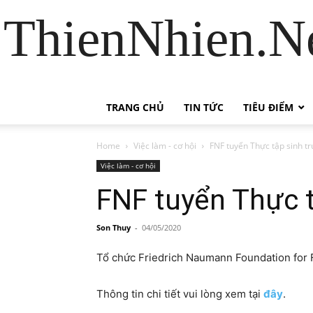
ThienNhien.Ne
TRANG CHỦ
TIN TỨC
TIÊU ĐIỂM
Home
Việc làm - cơ hội
FNF tuyển Thực tập sinh t
Việc làm - cơ hội
FNF tuyển Thực t
Son Thuy
-
04/05/2020
Tổ chức Friedrich Naumann Foundation for F
Thông tin chi tiết vui lòng xem tại
đây
.