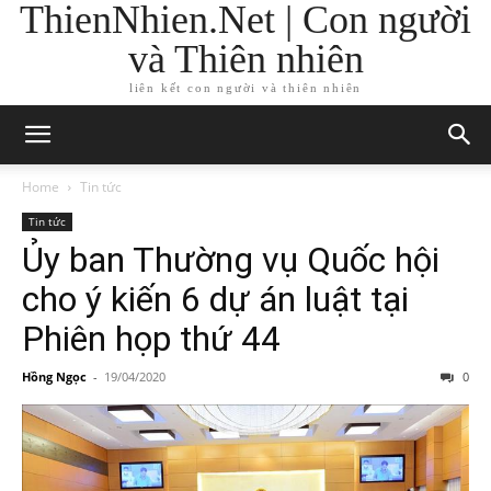
ThienNhien.Net | Con người
và Thiên nhiên
liên kết con người và thiên nhiên
Home
Tin tức
Tin tức
Ủy ban Thường vụ Quốc hội
cho ý kiến 6 dự án luật tại
Phiên họp thứ 44
Hồng Ngọc
-
19/04/2020
0