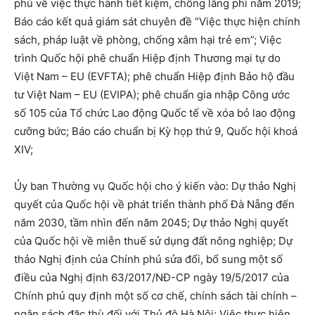
phủ về việc thực hành tiết kiệm, chống lãng phí năm 2019;
Báo cáo kết quả giám sát chuyên đề “Việc thực hiện chính
sách, pháp luật về phòng, chống xâm hại trẻ em”; Việc
trình Quốc hội phê chuẩn Hiệp định Thương mại tự do
Việt Nam – EU (EVFTA); phê chuẩn Hiệp định Bảo hộ đầu
tư Việt Nam – EU (EVIPA); phê chuẩn gia nhập Công ước
số 105 của Tổ chức Lao động Quốc tế về xóa bỏ lao động
cưỡng bức; Báo cáo chuẩn bị Kỳ họp thứ 9, Quốc hội khoá
XIV;
Ủy ban Thường vụ Quốc hội cho ý kiến vào: Dự thảo Nghị
quyết của Quốc hội về phát triển thành phố Đà Nẵng đến
năm 2030, tầm nhìn đến năm 2045; Dự thảo Nghị quyết
của Quốc hội về miễn thuế sử dụng đất nông nghiệp; Dự
thảo Nghị định của Chính phủ sửa đổi, bổ sung một số
điều của Nghị định 63/2017/NĐ-CP ngày 19/5/2017 của
Chính phủ quy định một số cơ chế, chính sách tài chính –
ngân sách đặc thù đối với Thủ đô Hà Nội; Việc thực hiện