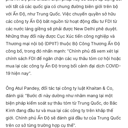
với tất cả các quốc gia có chung đường biên giới trên bộ
với Ấn Độ, như Trung Quốc. Việc chuyển quyền sở hữu
các công ty Ấn Độ bắt nguồn từ hoạt động đầu tư FDI từ
các nước láng giềng sẽ phải được New Delhi phê duyệt.
Những thay đổi này được Cục Xúc tiến công nghiệp và
Thương mại nội bộ (DPIIT) thuộc Bộ Công Thương Ấn Độ
công bố, trong đó nhấn mạnh: “Chính phủ đã xem xét lại
chính sách FDI để ngăn chặn các vụ thâu tóm cơ hội hoặc
mua lại các công ty Ấn Độ trong bối cảnh đại dịch COVID-
19 hiện nay”.
Ông Atul Pandey, đối tác tại công ty luật Khaitan & Co,
đánh giá: “Bước đi này dường như nhằm mang lại một
biện pháp kiểm soát sự thâu tóm từ Trung Quốc, do Bắc
Kinh đang đầu tư và mua lại các công ty trên khắp thế
giới. Chính phủ Ấn Độ sẽ đánh giá đầu tư của Trung Quốc
trên cơ sở từng trường hợp cụ thể”.