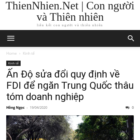
ThienNhien.Net | Con người
và Thiên nhiên
liên kết con người và thiên nhiên
Home
Kinh tế
Kinh tế
Ấn Độ sửa đổi quy định về
FDI để ngăn Trung Quốc thâu
tóm doanh nghiệp
Hồng Ngọc
-
19/04/2020
0