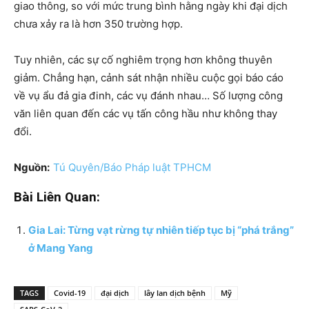
giao thông, so với mức trung bình hằng ngày khi đại dịch
chưa xảy ra là hơn 350 trường hợp.
Tuy nhiên, các sự cố nghiêm trọng hơn không thuyên
giảm. Chẳng hạn, cảnh sát nhận nhiều cuộc gọi báo cáo
về vụ ẩu đả gia đinh, các vụ đánh nhau… Số lượng công
văn liên quan đến các vụ tấn công hầu như không thay
đổi.
Nguồn:
Tú Quyên/Báo Pháp luật TPHCM
Bài Liên Quan:
Gia Lai: Từng vạt rừng tự nhiên tiếp tục bị “phá trắng”
ở Mang Yang
TAGS
Covid-19
đại dịch
lây lan dịch bệnh
Mỹ