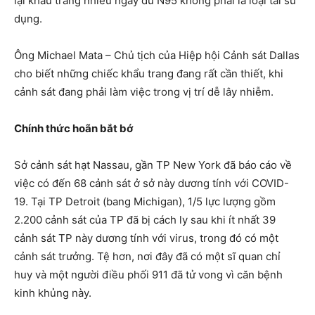
lại khẩu trang nhiều ngày dù N95 không phải là loại tái sử
dụng.
Ông Michael Mata – Chủ tịch của Hiệp hội Cảnh sát Dallas
cho biết những chiếc khẩu trang đang rất cần thiết, khi
cảnh sát đang phải làm việc trong vị trí dễ lây nhiễm.
Chính thức hoãn bắt bớ
Sở cảnh sát hạt Nassau, gần TP New York đã báo cáo về
việc có đến 68 cảnh sát ở sở này dương tính với COVID-
19. Tại TP Detroit (bang Michigan), 1/5 lực lượng gồm
2.200 cảnh sát của TP đã bị cách ly sau khi ít nhất 39
cảnh sát TP này dương tính với virus, trong đó có một
cảnh sát trưởng. Tệ hơn, nơi đây đã có một sĩ quan chỉ
huy và một người điều phối 911 đã tử vong vì căn bệnh
kinh khủng này.