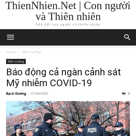
ThienNhien.Net | Con người
và Thiên nhiên
liên kết con người và thiên nhiên
Home
Môi trường
Môi trường
Báo động cả ngàn cảnh sát
Mỹ nhiễm COVID-19
Bạch Dương
-
01/04/2020
0