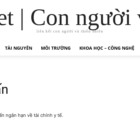
t | Con người 
liên kết con người và thiên nhiên
TÀI NGUYÊN
MÔI TRƯỜNG
KHOA HỌC – CÔNG NGHỆ
ấn
n ngắn hạn về tài chính y tế.