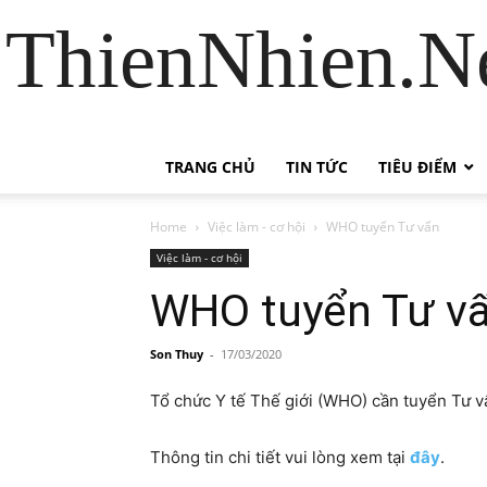
ThienNhien.Ne
TRANG CHỦ
TIN TỨC
TIÊU ĐIỂM
Home
Việc làm - cơ hội
WHO tuyển Tư vấn
Việc làm - cơ hội
WHO tuyển Tư v
Son Thuy
-
17/03/2020
Tổ chức Y tế Thế giới (WHO) cần tuyển Tư vấ
Thông tin chi tiết vui lòng xem tại
đây
.