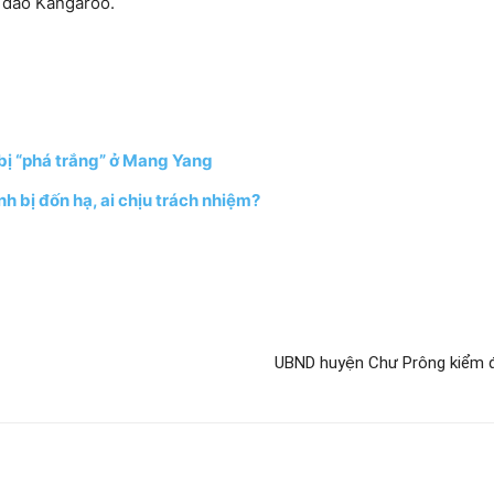
n đảo Kangaroo.
 bị “phá trắng” ở Mang Yang
h bị đốn hạ, ai chịu trách nhiệm?
UBND huyện Chư Prông kiểm đ