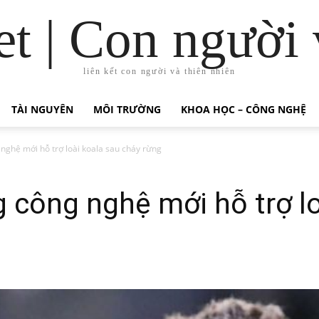
t | Con người 
liên kết con người và thiên nhiên
TÀI NGUYÊN
MÔI TRƯỜNG
KHOA HỌC – CÔNG NGHỆ
 nghệ mới hỗ trợ loài koala sau cháy rừng
g công nghệ mới hỗ trợ l