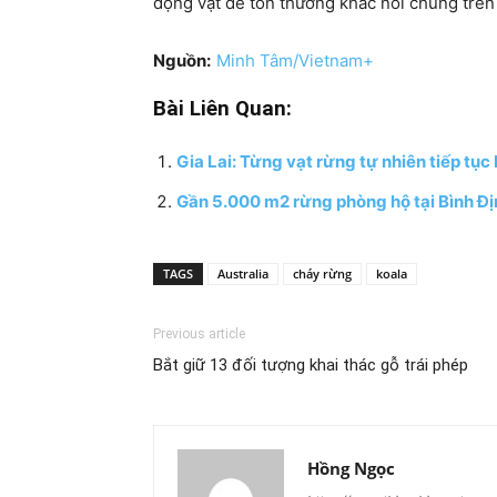
động vật dễ tổn thương khác nói chung trê
Nguồn:
Minh Tâm/Vietnam+
Bài Liên Quan:
Gia Lai: Từng vạt rừng tự nhiên tiếp tục
Gần 5.000 m2 rừng phòng hộ tại Bình Địn
TAGS
Australia
cháy rừng
koala
Previous article
Bắt giữ 13 đối tượng khai thác gỗ trái phép
Hồng Ngọc