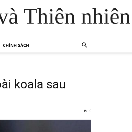
và Thiên nhiên
CHÍNH SÁCH
oài koala sau
0