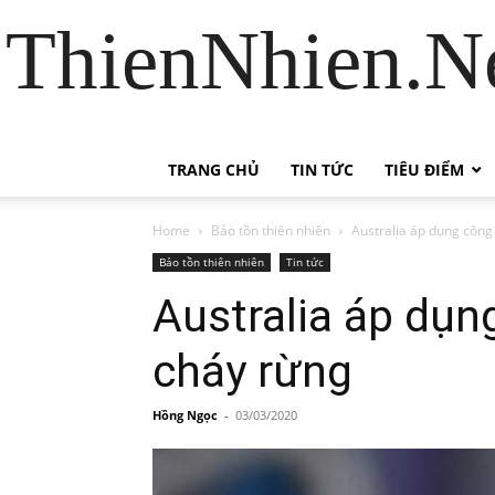
ThienNhien.Ne
TRANG CHỦ
TIN TỨC
TIÊU ĐIỂM
Home
Bảo tồn thiên nhiên
Australia áp dụng công
Bảo tồn thiên nhiên
Tin tức
Australia áp dụn
cháy rừng
Hồng Ngọc
-
03/03/2020