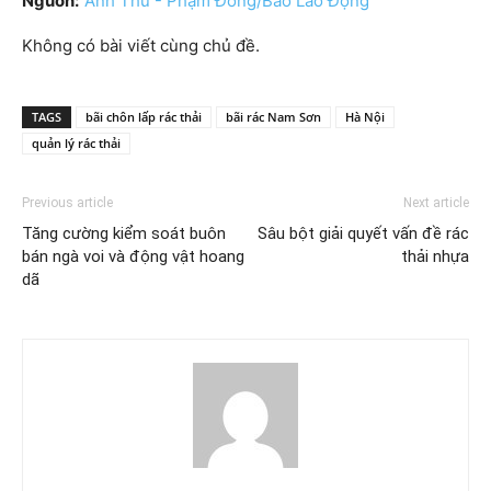
Nguồn:
Anh Thư - Phạm Đông/Báo Lao Động
Không có bài viết cùng chủ đề.
TAGS
bãi chôn lấp rác thải
bãi rác Nam Sơn
Hà Nội
quản lý rác thải
Previous article
Next article
Tăng cường kiểm soát buôn
Sâu bột giải quyết vấn đề rác
bán ngà voi và động vật hoang
thải nhựa
dã