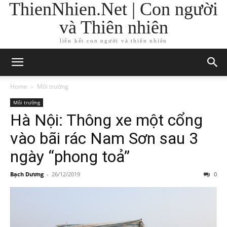
ThienNhien.Net | Con người
và Thiên nhiên
liên kết con người và thiên nhiên
Home
Môi trường
Môi trường
Hà Nội: Thông xe một cổng
vào bãi rác Nam Sơn sau 3
ngày “phong toả”
Bạch Dương
-
26/12/2019
0