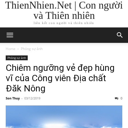
ThienNhien.Net | Con người
và Thiên nhiên
liên kết con người và thiên nhiên
Home
Phóng sự ảnh
Phóng sự ảnh
Chiêm ngưỡng vẻ đẹp hùng
vĩ của Công viên Địa chất
Đăk Nông
Son Thuy
-
03/12/2019
0