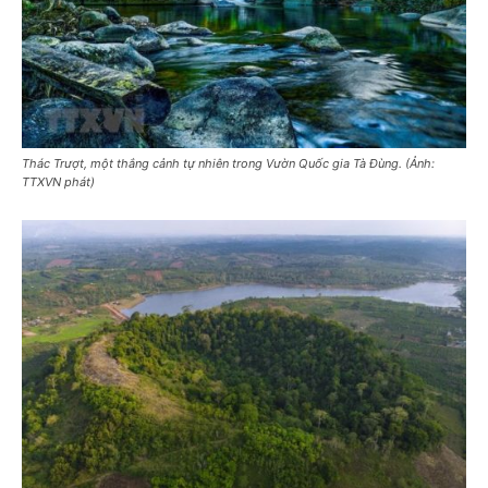
Thác Trượt, một thắng cảnh tự nhiên trong Vườn Quốc gia Tà Đùng. (Ảnh:
TTXVN phát)