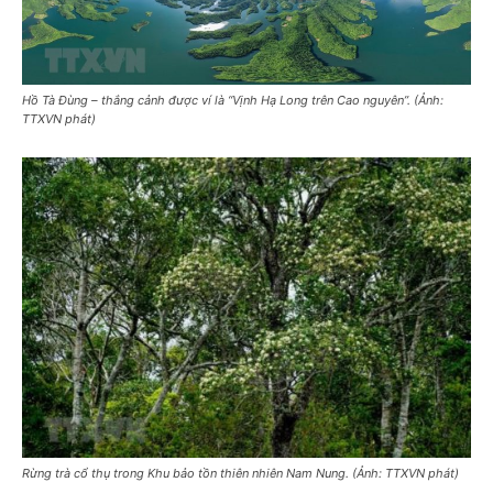
Hồ Tà Đùng – thắng cảnh được ví là “Vịnh Hạ Long trên Cao nguyên”. (Ảnh:
TTXVN phát)
Rừng trà cổ thụ trong Khu bảo tồn thiên nhiên Nam Nung. (Ảnh: TTXVN phát)