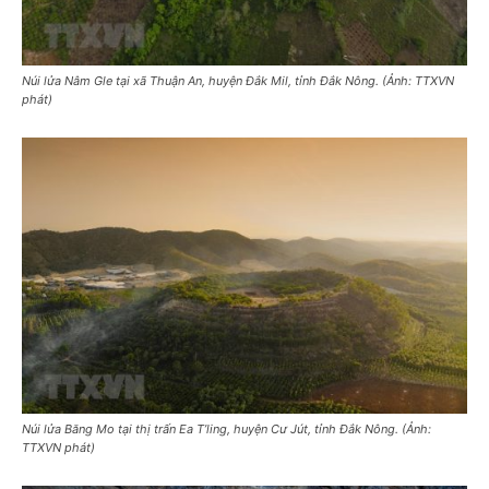
Núi lửa Nâm Gle tại xã Thuận An, huyện Đắk Mil, tỉnh Đắk Nông. (Ảnh: TTXVN
phát)
Núi lửa Băng Mo tại thị trấn Ea T’ling, huyện Cư Jút, tỉnh Đắk Nông. (Ảnh:
TTXVN phát)