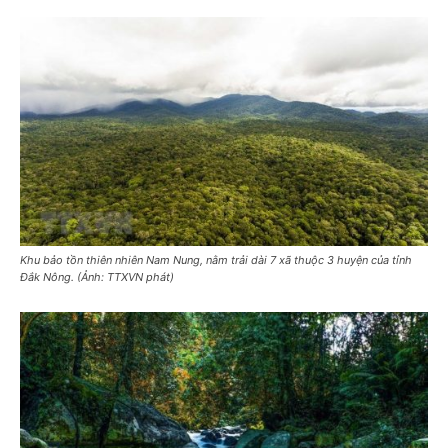
Khu bảo tồn thiên nhiên Nam Nung, nằm trải dài 7 xã thuộc 3 huyện của tỉnh
Đắk Nông. (Ảnh: TTXVN phát)