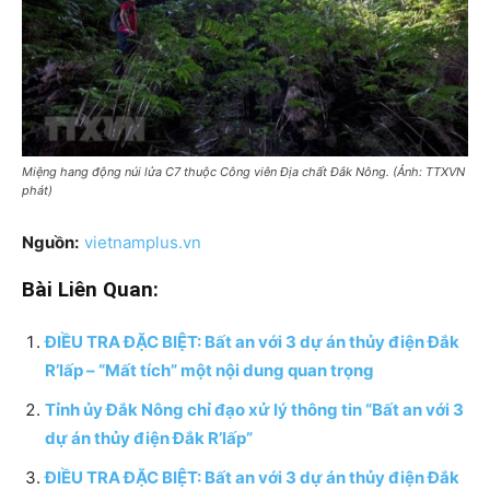
Miệng hang động núi lửa C7 thuộc Công viên Địa chất Đắk Nông. (Ảnh: TTXVN
phát)
Nguồn:
vietnamplus.vn
Bài Liên Quan:
ĐIỀU TRA ĐẶC BIỆT: Bất an với 3 dự án thủy điện Đắk
R’lấp – “Mất tích” một nội dung quan trọng
Tỉnh ủy Đắk Nông chỉ đạo xử lý thông tin “Bất an với 3
dự án thủy điện Đắk R’lấp”
ĐIỀU TRA ĐẶC BIỆT: Bất an với 3 dự án thủy điện Đắk